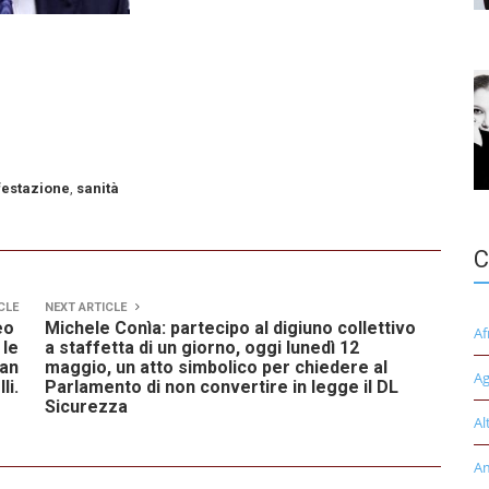
estazione
,
sanità
C
CLE
NEXT ARTICLE
seo
Michele Conìa: partecipo al digiuno collettivo
Af
 le
a staffetta di un giorno, oggi lunedì 12
San
maggio, un atto simbolico per chiedere al
Ag
li.
Parlamento di non convertire in legge il DL
Sicurezza
Al
A