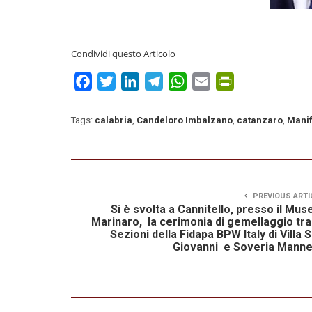
Condividi questo Articolo
Facebook
Twitter
LinkedIn
Telegram
WhatsApp
Email
PrintFriendly
Tags:
calabria
,
Candeloro Imbalzano
,
catanzaro
,
Manif
PREVIOUS ARTI
Si è svolta a Cannitello, presso il Mu
Marinaro, la cerimonia di gemellaggio tra
Sezioni della Fidapa BPW Italy di Villa 
Giovanni e Soveria Mannel