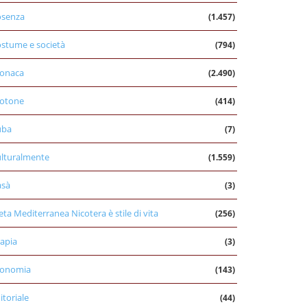
osenza
(1.457)
stume e società
(794)
onaca
(2.490)
otone
(414)
uba
(7)
lturalmente
(1.559)
asà
(3)
eta Mediterranea Nicotera è stile di vita
(256)
apia
(3)
conomia
(143)
itoriale
(44)