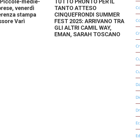
 Piccole-medie-
TUTTO PRONTO PER IL
rese, venerdì
TANTO ATTESO
C
erenza stampa
CINQUEFRONDI SUMMER
Co
ssore Varì
FEST 2025: ARRIVANO TRA
GLI ALTRI CAMIL WAY,
Cr
EMAN, SARAH TOSCANO
Cr
C
Cu
D
Di
Dr
E
Ed