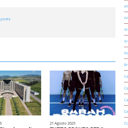
am
Am
l posts
An
Ar
As
Br
Ca
Ca
Ca
Ce
5
21 Agosto 2025
Co