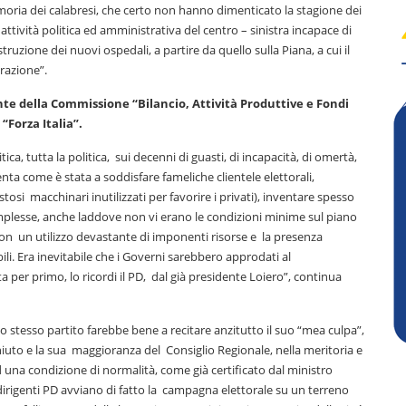
ria dei calabresi, che certo non hanno dimenticato la stagione dei
attività politica ed amministrativa del centro – sinistra incapace di
truzione dei nuovi ospedali, a partire da quello sulla Piana, a cui il
razione”.
e della Commissione “Bilancio, Attività Produttive e Fondi
“Forza Italia”.
ica, tutta la politica, sui decenni di guasti, di incapacità, di omertà,
enta come è stata a soddisfare fameliche clientele elettorali,
ostosi macchinari inutilizzati per favorire i privati), inventare spesso
complesse, anche laddove non vi erano le condizioni minime sul piano
, con un utilizzo devastante di imponenti risorse e la presenza
bili. Era inevitabile che i Governi sarebbero approdati al
per primo, lo ricordi il PD, dal già presidente Loiero”, continua
o stesso partito farebbe bene a recitare anzitutto il suo “mea culpa”,
to e la sua maggioranza del Consiglio Regionale, nella meritoria e
 una condizione di normalità, come già certificato dal ministro
 dirigenti PD avviano di fatto la campagna elettorale su un terreno