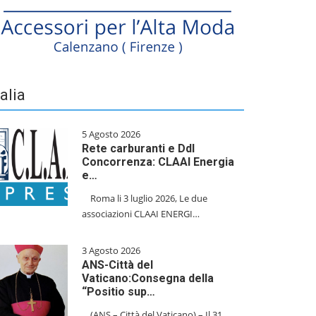
talia
5 Agosto 2026
Rete carburanti e Ddl
Concorrenza: CLAAI Energia
e…
​Roma li 3 luglio 2026, Le due
associazioni CLAAI ENERGI…
3 Agosto 2026
ANS-Città del
Vaticano:Consegna della
“Positio sup…
(ANS – Città del Vaticano) – Il 31