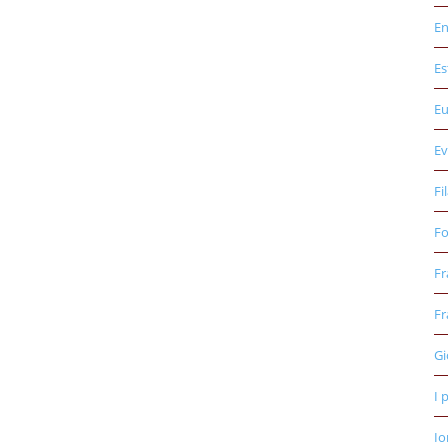
E
Es
E
Ev
Fi
Fo
Fr
Fr
Gi
I 
Io