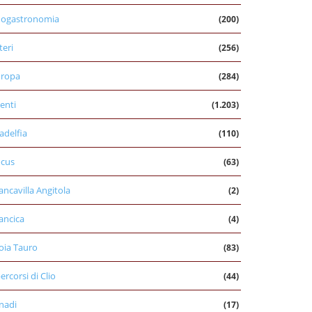
nogastronomia
(200)
teri
(256)
uropa
(284)
enti
(1.203)
ladelfia
(110)
cus
(63)
ancavilla Angitola
(2)
ancica
(4)
oia Tauro
(83)
percorsi di Clio
(44)
nadi
(17)