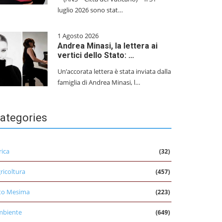
luglio 2026 sono stat…
1 Agosto 2026
Andrea Minasi, la lettera ai
vertici dello Stato: …
Un’accorata lettera è stata inviata dalla
famiglia di Andrea Minasi, l…
ategories
rica
(32)
ricoltura
(457)
to Mesima
(223)
mbiente
(649)