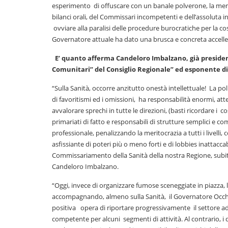
esperimento di offuscare con un banale polverone, la memo
bilanci orali, del Commissari incompetenti e dell’assoluta in
ovviare alla paralisi delle procedure burocratiche per la cos
Governatore attuale ha dato una brusca e concreta accelle
E’ quanto afferma Candeloro Imbalzano, già president
Comunitari” del Consiglio Regionale” ed esponente di 
“Sulla Sanità, occorre anzitutto onestà intellettuale! La polit
di favoritismi ed i omissioni, ha responsabilità enormi, att
avvalorare sprechi in tutte le direzioni, (basti ricordare i c
primariati di fatto e responsabili di strutture semplici e 
professionale, penalizzando la meritocrazia a tutti i livelli
asfissiante di poteri più o meno forti e di lobbies inattacca
Commissariamento della Sanità della nostra Regione, subita 
Candeloro Imbalzano.
“Oggi, invece di organizzare fumose sceneggiate in piazza, l
accompagnando, almeno sulla Sanità, il Governatore Occhiu
positiva opera di riportare progressivamente il settore ad
competente per alcuni segmenti di attività. Al contrario, i