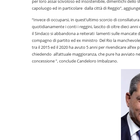
per loro assai scivoloso ed insostenibile, dimentichi dello s
capoluogo ed in particolare dalla città di Reggio”, aggiu
“Invece di occuparsi, in quest’ultimo scorcio di consiliatur
quotidianamente i conti i reggini, lascito di oltre dieci ann
il Sindaco si abbandona a reiterati lamenti sulle mancate
compagno di partito ed ex ministro Del Rio la manchevole
tra il 2015 ed il 2020 ha avuto 5 anni per rivendicare all’e
chiedendo all’attuale maggioranza, che pure ha avviato nei 
concessione ”, conclude Candeloro Imbalzano.