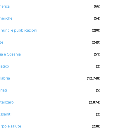
erica
(66)
eriche
(54)
nunci e pubblicazioni
(290)
te
(249)
ia e Oceania
(51)
iatico
(2)
labria
(12.748)
riati
(5)
tanzaro
(2.874)
ssaniti
(2)
rpo e salute
(238)