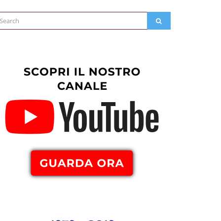
arch
SEARCH
: