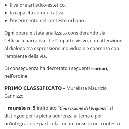
il valore artistico-estetico,
la capacità comunicativa,
l’inserimento nel contesto urbano.
Ogni opera è stata analizzata considerando sia
l’efficacia narrativa che l’impatto visivo, con attenzione
al dialogo tra espressione individuale e coerenza con
l’ambiente della via.
Di conseguenza ha decretato i seguenti 𝐯𝐢𝐧𝐜𝐢𝐭𝐨𝐫𝐢,
nell’ordine:
𝗣𝗥𝗜𝗠𝗢 𝗖𝗟𝗔𝗦𝗦𝗜𝗙𝗜𝗖𝗔𝗧𝗢 – Muralista Maurizio
Cannizzo
Il 𝗺𝘂𝗿𝗮𝗹𝗲 𝗻. 𝟱 intitolato “𝑪𝒐𝒏𝒗𝒆𝒓𝒔𝒊𝒐𝒏𝒆 𝒅𝒆𝒍 𝒃𝒓𝒊𝒈𝒂𝒏𝒕𝒆” si
distingue per la piena aderenza al tema e per
un’integrazione particolarmente riuscita nel contesto