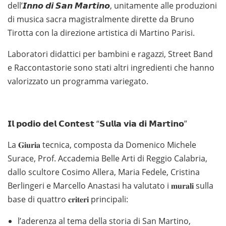
dell’𝙄𝙣𝙣𝙤 𝙙𝙞 𝙎𝙖𝙣 𝙈𝙖𝙧𝙩𝙞𝙣𝙤, unitamente alle produzioni
di musica sacra magistralmente dirette da Bruno
Tirotta con la direzione artistica di Martino Parisi.
Laboratori didattici per bambini e ragazzi, Street Band
e Raccontastorie sono stati altri ingredienti che hanno
valorizzato un programma variegato.
𝗜𝗹 𝗽𝗼𝗱𝗶𝗼 𝗱𝗲𝗹 𝗖𝗼𝗻𝘁𝗲𝘀𝘁 “𝗦𝘂𝗹𝗹𝗮 𝘃𝗶𝗮 𝗱𝗶 𝗠𝗮𝗿𝘁𝗶𝗻𝗼”
La 𝐆𝐢𝐮𝐫𝐢𝐚 tecnica, composta da Domenico Michele
Surace, Prof. Accademia Belle Arti di Reggio Calabria,
dallo scultore Cosimo Allera, Maria Fedele, Cristina
Berlingeri e Marcello Anastasi ha valutato i 𝐦𝐮𝐫𝐚𝐥𝐢 sulla
base di quattro 𝐜𝐫𝐢𝐭𝐞𝐫𝐢 principali:
l’aderenza al tema della storia di San Martino,