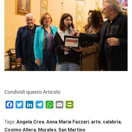
Condividi questo Articolo
Facebook
Twitter
LinkedIn
Telegram
WhatsApp
Email
PrintFriendly
Tags:
Angela Crea
,
Anna Maria Fazzari
,
arte
,
calabria
,
Cosimo Allera
,
Murales
,
San Martino