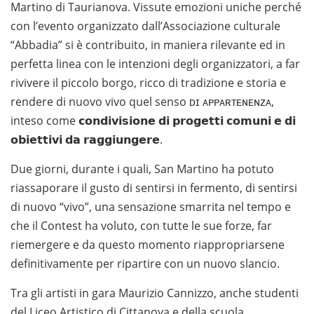
Martino di Taurianova. Vissute emozioni uniche perché
con l’evento organizzato dall’Associazione culturale
“Abbadia” si è contribuito, in maniera rilevante ed in
perfetta linea con le intenzioni degli organizzatori, a far
rivivere il piccolo borgo, ricco di tradizione e storia e
rendere di nuovo vivo quel senso ᴅɪ ᴀᴘᴘᴀʀᴛᴇɴᴇɴᴢᴀ,
inteso come 𝗰𝗼𝗻𝗱𝗶𝘃𝗶𝘀𝗶𝗼𝗻𝗲 𝗱𝗶 𝗽𝗿𝗼𝗴𝗲𝘁𝘁𝗶 𝗰𝗼𝗺𝘂𝗻𝗶 𝗲 𝗱𝗶
𝗼𝗯𝗶𝗲𝘁𝘁𝗶𝘃𝗶 𝗱𝗮 𝗿𝗮𝗴𝗴𝗶𝘂𝗻𝗴𝗲𝗿𝗲.
Due giorni, durante i quali, San Martino ha potuto
riassaporare il gusto di sentirsi in fermento, di sentirsi
di nuovo “vivo”, una sensazione smarrita nel tempo e
che il Contest ha voluto, con tutte le sue forze, far
riemergere e da questo momento riappropriarsene
definitivamente per ripartire con un nuovo slancio.
Tra gli artisti in gara Maurizio Cannizzo, anche studenti
del Liceo Artistico di Cittanova e della scuola