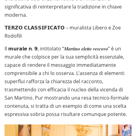
significativa di reinterpretare la tradizione in chiave
moderna.
𝗧𝗘𝗥𝗭𝗢 𝗖𝗟𝗔𝗦𝗦𝗜𝗙𝗜𝗖𝗔𝗧𝗢 – muralista Libero e Zoe
Rodofili
Il 𝗺𝘂𝗿𝗮𝗹𝗲 𝗻. 𝟵, intitolato “𝑴𝒂𝒓𝒕𝒊𝒏𝒐 𝒆𝒍𝒆𝒕𝒕𝒐 𝒗𝒆𝒔𝒄𝒐𝒗𝒐” è un
murale che colpisce per la sua semplicità essenziale,
capace di rendere il messaggio immediatamente
comprensibile a chi lo osserva. L’assenza di elementi
superflui rafforza la chiarezza del racconto,
trasmettendo con efficacia il nucleo della vicenda di
San Martino. Pur mostrando una resa tecnico-formale
contenuta, si tratta di un esempio di come una scelta
espressiva sobria possa risultare comunque potente.