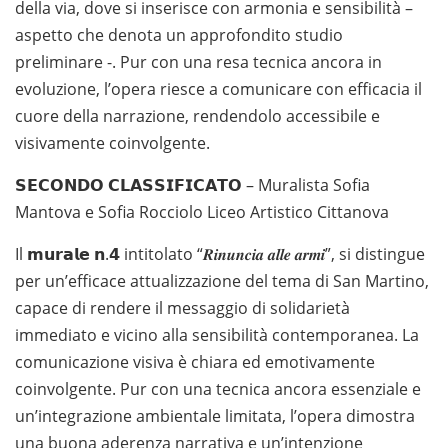
della via, dove si inserisce con armonia e sensibilità –
aspetto che denota un approfondito studio
preliminare -. Pur con una resa tecnica ancora in
evoluzione, l’opera riesce a comunicare con efficacia il
cuore della narrazione, rendendolo accessibile e
visivamente coinvolgente.
𝗦𝗘𝗖𝗢𝗡𝗗𝗢 𝗖𝗟𝗔𝗦𝗦𝗜𝗙𝗜𝗖𝗔𝗧𝗢 – Muralista Sofia
Mantova e Sofia Rocciolo Liceo Artistico Cittanova
Il 𝗺𝘂𝗿𝗮𝗹𝗲 𝗻.𝟰 intitolato “𝑹𝒊𝒏𝒖𝒏𝒄𝒊𝒂 𝒂𝒍𝒍𝒆 𝒂𝒓𝒎𝒊”, si distingue
per un’efficace attualizzazione del tema di San Martino,
capace di rendere il messaggio di solidarietà
immediato e vicino alla sensibilità contemporanea. La
comunicazione visiva è chiara ed emotivamente
coinvolgente. Pur con una tecnica ancora essenziale e
un’integrazione ambientale limitata, l’opera dimostra
una buona aderenza narrativa e un’intenzione