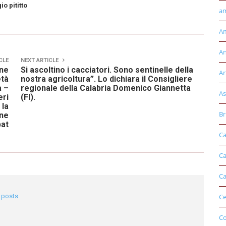
io pititto
am
Am
An
CLE
NEXT ARTICLE
ane
Si ascoltino i cacciatori. Sono sentinelle della
Ar
età
nostra agricoltura”. Lo dichiara il Consigliere
a –
regionale della Calabria Domenico Giannetta
As
eri
(FI).
 la
Br
one
bat
Ca
Ca
Ca
l posts
Ce
Co