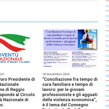
C
Co
Cr
Cr
C
Cu
D
021
18 Novembre 2024
Di
uro Presidente di
“Conciliazione fra tempo di
Nazionale
cura familiare e tempo di
Dr
ne di Reggio
lavoro: per le giovani
isponde al Circolo
professioniste e gli agguati
E
ù Nazionale di
delle violenza economica”,
o.
è il tema del Convegno
Ed