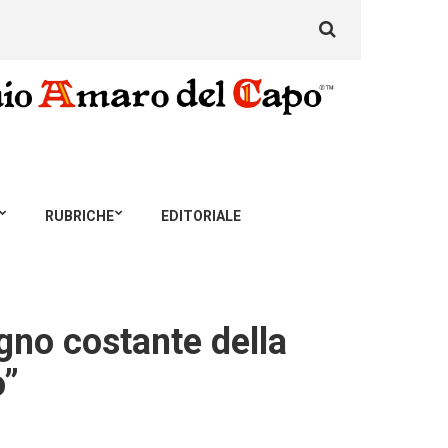
Search
for:
RUBRICHE
EDITORIALE
gno costante della
o”