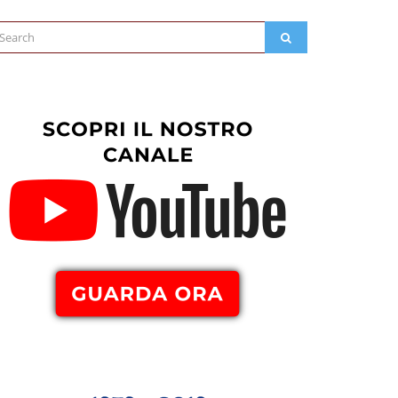
arch
SEARCH
: