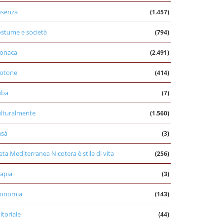
osenza
(1.457)
stume e società
(794)
onaca
(2.491)
otone
(414)
uba
(7)
lturalmente
(1.560)
asà
(3)
eta Mediterranea Nicotera è stile di vita
(256)
apia
(3)
conomia
(143)
itoriale
(44)