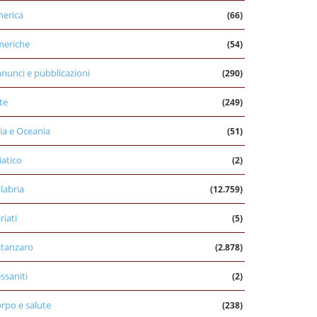
erica
(66)
eriche
(54)
nunci e pubblicazioni
(290)
te
(249)
ia e Oceania
(51)
iatico
(2)
labria
(12.759)
riati
(5)
tanzaro
(2.878)
ssaniti
(2)
rpo e salute
(238)