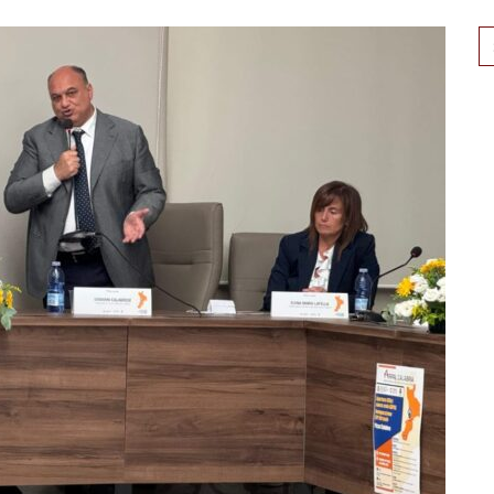
Se
for