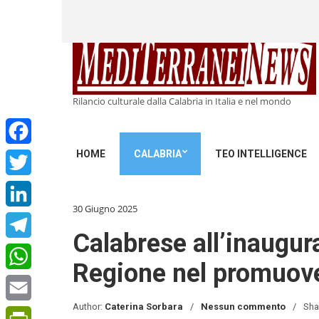
Rilancio culturale dalla Calabria in Italia e nel mondo
HOME
CALABRIA
TEO INTELLIGENCE
Facebook
Twitter
30 Giugno 2025
LinkedIn
Calabrese all’inaugur
Telegram
Regione nel promuover
WhatsApp
Author:
Caterina Sorbara
Nessun commento
Sha
Email