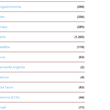
nogastronomia
(200)
teri
(256)
uropa
(285)
enti
(1.205)
ladelfia
(110)
cus
(63)
ancavilla Angitola
(2)
ancica
(4)
oia Tauro
(83)
percorsi di Clio
(44)
nadi
(17)