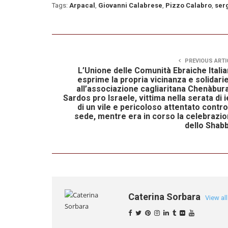
Tags:
Arpacal
,
Giovanni Calabrese
,
Pizzo Calabro
,
serg
PREVIOUS ARTI
L’Unione delle Comunità Ebraiche Itali
esprime la propria vicinanza e solidari
all’associazione cagliaritana Chenàbur
Sardos pro Israele, vittima nella serata di i
di un vile e pericoloso attentato contro
sede, mentre era in corso la celebrazi
dello Shab
Caterina Sorbara
View al