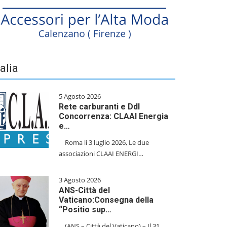
talia
5 Agosto 2026
Rete carburanti e Ddl
Concorrenza: CLAAI Energia
e…
​Roma li 3 luglio 2026, Le due
associazioni CLAAI ENERGI…
3 Agosto 2026
ANS-Città del
Vaticano:Consegna della
“Positio sup…
(ANS – Città del Vaticano) – Il 31