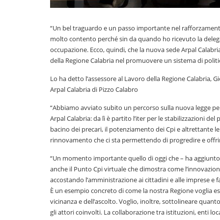
“Un bel traguardo e un passo importante nel rafforzamento 
molto contento perché sin da quando ho ricevuto la delega a
occupazione. Ecco, quindi, che la nuova sede Arpal Calabri
della Regione Calabria nel promuovere un sistema di politich
Lo ha detto l’assessore al Lavoro della Regione Calabria, 
Arpal Calabria di Pizzo Calabro
“Abbiamo avviato subito un percorso sulla nuova legge per 
Arpal Calabria: da lì è partito l’iter per le stabilizzazioni 
bacino dei precari, il potenziamento dei Cpi e altrettante l
rinnovamento che ci sta permettendo di progredire e offrire
“Un momento importante quello di oggi che – ha aggiunto 
anche il Punto Cpi virtuale che dimostra come l’innovazione 
accostando l’amministrazione ai cittadini e alle imprese e fa
È un esempio concreto di come la nostra Regione voglia ess
vicinanza e dell’ascolto. Voglio, inoltre, sottolineare quanto
gli attori coinvolti. La collaborazione tra istituzioni, enti lo