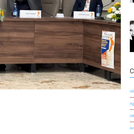
C
Af
Ag
Al
A