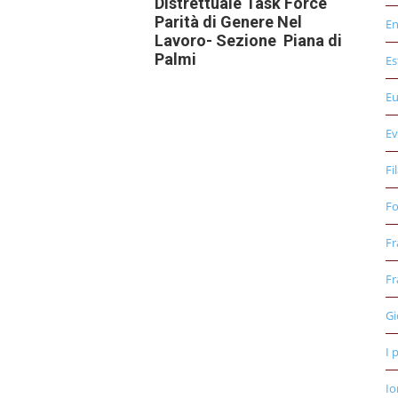
Distrettuale Task Force
Parità di Genere Nel
E
Lavoro- Sezione Piana di
Palmi
Es
E
Ev
Fi
Fo
Fr
Fr
Gi
I 
Io