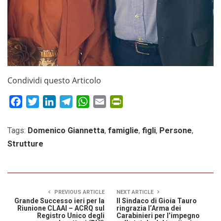
Condividi questo Articolo
Facebook
Twitter
LinkedIn
Telegram
WhatsApp
Email
PrintFriendly
Tags:
Domenico Giannetta
,
famiglie
,
figli
,
Persone
,
Strutture
PREVIOUS ARTICLE
NEXT ARTICLE
Grande Successo ieri per la
Il Sindaco di Gioia Tauro
Riunione CLAAI – ACRQ sul
ringrazia l’Arma dei
Registro Unico degli
Carabinieri per l’impegno