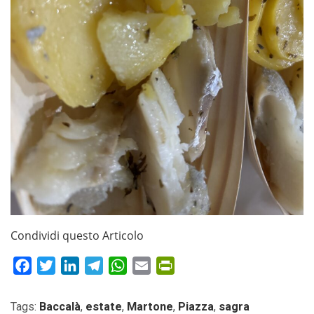
Condividi questo Articolo
Facebook
Twitter
LinkedIn
Telegram
WhatsApp
Email
PrintFriendly
Tags:
Baccalà
,
estate
,
Martone
,
Piazza
,
sagra