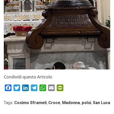
Condividi questo Articolo
Facebook
Twitter
LinkedIn
Telegram
WhatsApp
Email
PrintFriendly
Tags:
Cosimo Sframeli
,
Croce
,
Madonna
,
polsi
,
San Luca