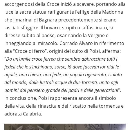
accorgendosi della Croce iniziò a scavare, portando alla
luce la sacra statua raffigurante l’effige della Madonna
che i marinai di Bagnara precedentemente si erano
lasciati sfuggire. Il bovaro, stupito e affascinato, si
diresse subito al paese, osannando la Vergine e
inneggiando al miracolo. Corrado Alvaro in riferimento
alla “Croce di ferro”, origini del culto di Polsi, afferma:
“
Da un’umile croce ferrea che sembra abbracciare tutti i
fedeli che le s’inchinano, sorse, là dove facevan lor nidi le
aquile, una chiesa, una fede, un popolo rigenerato, isolato
dal mondo, dalle lustrali acque di due torrenti, unito agli
uomini dal pensiero grande dei padri e delle generazioni
”.
In conclusione, Polsi rappresenta ancora il simbolo
della vita, della rinascita e del riscatto nella tormenta e
adorata Calabria.