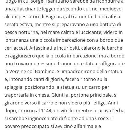
luogo in cui sorge il santuario sarebbe da ricondurre a
una affascinante leggenda secondo cui, nel medioevo,
alcuni pescatori di Bagnara, al tramonto di una afosa
serata estiva, mentre si preparavano a una battuta di
pesca notturna, nel mare calmo e luccicante, videro in
lontananza una piccola imbarcazione con a bordo due
ceri accesi. Affascinati e incuriositi, calarono le barche
e raggiunsero quella piccola imbarcazione, ma a bordo
non trovarono nessuno tranne una statua raffigurante
la Vergine col Bambino. Si impadronirono della statua
e, intonando canti di gloria, fecero ritorno sulla
spiaggia, posizionando la statua su un carro per
traportarla in chiesa. Giunti al portone principale, si
girarono verso il carro e non videro più l’effige. Anni
dopo, intorno al 1144, un vitello, mentre brucava l’erba,
si sarebbe inginocchiato di fronte ad una Croce. Il
bovaro preoccupato si avvicinò all’animale e