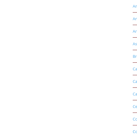
Am
An
Ar
As
Br
Ca
Ca
Ca
Ce
Co
C