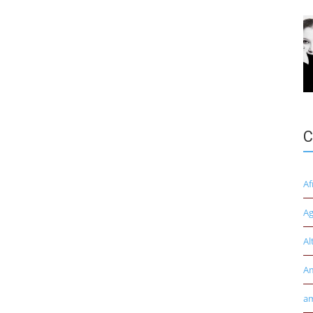
C
Af
Ag
Al
A
am