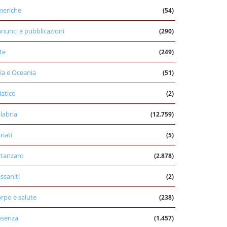
eriche
(54)
nunci e pubblicazioni
(290)
te
(249)
ia e Oceania
(51)
iatico
(2)
labria
(12.759)
riati
(5)
tanzaro
(2.878)
ssaniti
(2)
rpo e salute
(238)
osenza
(1.457)