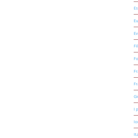
Es
E
Ev
Fi
Fo
Fr
Fr
Gi
I 
Io
It