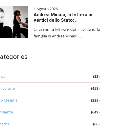
1 Agosto 2026
Andrea Minasi, la lettera ai
vertici dello Stato: …
Un’accorata lettera è stata inviata dalla
famiglia di Andrea Minasi, l…
ategories
rica
(32)
ricoltura
(458)
to Mesima
(223)
mbiente
(649)
erica
(66)