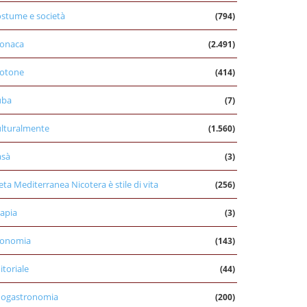
stume e società
(794)
onaca
(2.491)
otone
(414)
uba
(7)
lturalmente
(1.560)
asà
(3)
eta Mediterranea Nicotera è stile di vita
(256)
apia
(3)
conomia
(143)
itoriale
(44)
nogastronomia
(200)