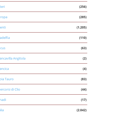
teri
(256)
uropa
(285)
enti
(1.205)
ladelfia
(110)
cus
(63)
ancavilla Angitola
(2)
ancica
(4)
oia Tauro
(83)
percorsi di Clio
(44)
nadi
(17)
alia
(2.042)