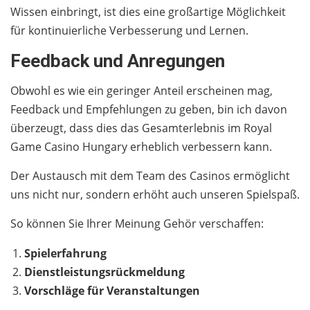
Wissen einbringt, ist dies eine großartige Möglichkeit
für kontinuierliche Verbesserung und Lernen.
Feedback und Anregungen
Obwohl es wie ein geringer Anteil erscheinen mag,
Feedback und Empfehlungen zu geben, bin ich davon
überzeugt, dass dies das Gesamterlebnis im Royal
Game Casino Hungary erheblich verbessern kann.
Der Austausch mit dem Team des Casinos ermöglicht
uns nicht nur, sondern erhöht auch unseren Spielspaß.
So können Sie Ihrer Meinung Gehör verschaffen:
Spielerfahrung
Dienstleistungsrückmeldung
Vorschläge für Veranstaltungen