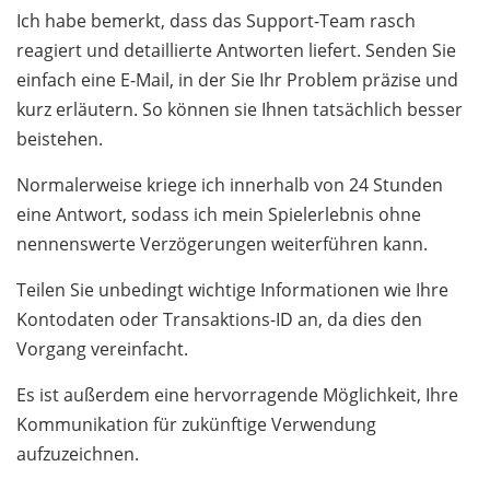
Ich habe bemerkt, dass das Support-Team rasch
reagiert und detaillierte Antworten liefert. Senden Sie
einfach eine E-Mail, in der Sie Ihr Problem präzise und
kurz erläutern. So können sie Ihnen tatsächlich besser
beistehen.
Normalerweise kriege ich innerhalb von 24 Stunden
eine Antwort, sodass ich mein Spielerlebnis ohne
nennenswerte Verzögerungen weiterführen kann.
Teilen Sie unbedingt wichtige Informationen wie Ihre
Kontodaten oder Transaktions-ID an, da dies den
Vorgang vereinfacht.
Es ist außerdem eine hervorragende Möglichkeit, Ihre
Kommunikation für zukünftige Verwendung
aufzuzeichnen.