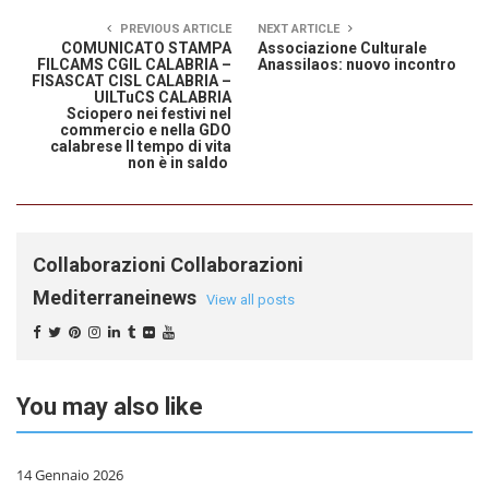
PREVIOUS ARTICLE
NEXT ARTICLE
COMUNICATO STAMPA
Associazione Culturale
FILCAMS CGIL CALABRIA –
Anassilaos: nuovo incontro
FISASCAT CISL CALABRIA –
UILTuCS CALABRIA
Sciopero nei festivi nel
commercio e nella GDO
calabrese Il tempo di vita
non è in saldo ​
Collaborazioni Collaborazioni
Mediterraneinews
View all posts
You may also like
14 Gennaio 2026