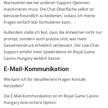
Wartezeiten wie bei anderen Support-Optionen
manövrieren muss. Die Chat-Oberfläche selbst ist
benutzerfreundlich zu bedienen, sodass ich meine
Fragen einfach klar formulieren kann.
Außerdem stelle ich fest, dass die Antworten nicht nur
prompt, sondern auch präzise sind, was mein
Gesamteindruck erheblich verbessert. Der Live-Chat-
Support erhöht mein Spielerlebnis im Royal Game
Casino Hungary wirklich besser.
E-Mail-Kommunikation
Wie kann ich für detailliertere Fragen Kontakt
herstellen?
Die E-Mail-Kommunikation ist im Royal Game Casino
Hungary eine sichere Option.