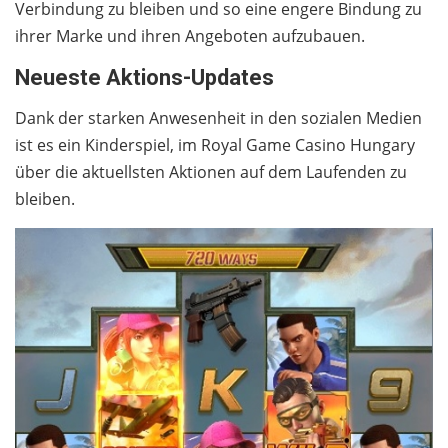
Verbindung zu bleiben und so eine engere Bindung zu
ihrer Marke und ihren Angeboten aufzubauen.
Neueste Aktions-Updates
Dank der starken Anwesenheit in den sozialen Medien
ist es ein Kinderspiel, im Royal Game Casino Hungary
über die aktuellsten Aktionen auf dem Laufenden zu
bleiben.