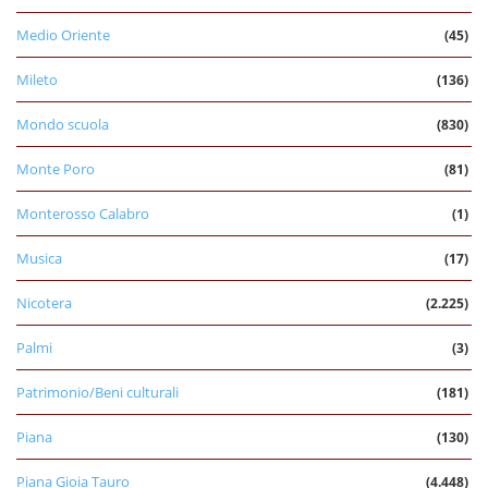
Medio Oriente
(45)
Mileto
(136)
Mondo scuola
(830)
Monte Poro
(81)
Monterosso Calabro
(1)
Musica
(17)
Nicotera
(2.225)
Palmi
(3)
Patrimonio/Beni culturali
(181)
Piana
(130)
Piana Gioia Tauro
(4.448)