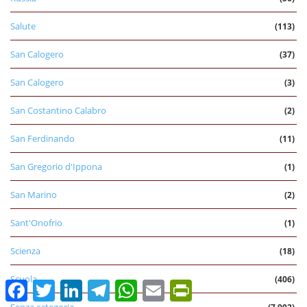
Salute
(113)
San Calogero
(37)
San Calogero
(3)
San Costantino Calabro
(2)
San Ferdinando
(11)
San Gregorio d'Ippona
(1)
San Marino
(2)
Sant'Onofrio
(1)
Scienza
(18)
Scuola
(406)
Facebook
Twitter
LinkedIn
Telegram
WhatsApp
Email
PrintFriendly