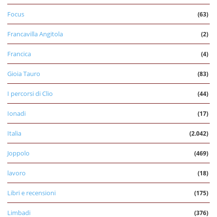
Focus
(63)
Francavilla Angitola
(2)
Francica
(4)
Gioia Tauro
(83)
I percorsi di Clio
(44)
Ionadi
(17)
Italia
(2.042)
Joppolo
(469)
lavoro
(18)
Libri e recensioni
(175)
Limbadi
(376)