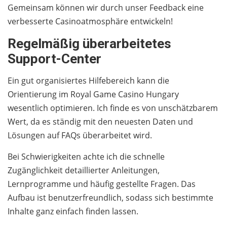
Gemeinsam können wir durch unser Feedback eine
verbesserte Casinoatmosphäre entwickeln!
Regelmäßig überarbeitetes
Support-Center
Ein gut organisiertes Hilfebereich kann die
Orientierung im Royal Game Casino Hungary
wesentlich optimieren. Ich finde es von unschätzbarem
Wert, da es ständig mit den neuesten Daten und
Lösungen auf FAQs überarbeitet wird.
Bei Schwierigkeiten achte ich die schnelle
Zugänglichkeit detaillierter Anleitungen,
Lernprogramme und häufig gestellte Fragen. Das
Aufbau ist benutzerfreundlich, sodass sich bestimmte
Inhalte ganz einfach finden lassen.