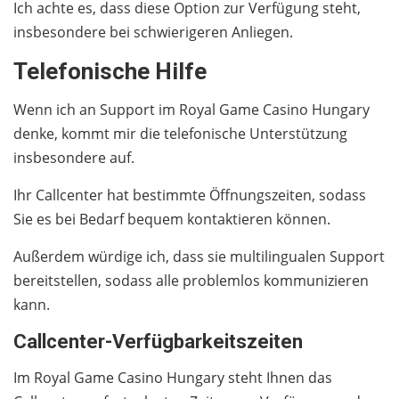
Ich achte es, dass diese Option zur Verfügung steht,
insbesondere bei schwierigeren Anliegen.
Telefonische Hilfe
Wenn ich an Support im Royal Game Casino Hungary
denke, kommt mir die telefonische Unterstützung
insbesondere auf.
Ihr Callcenter hat bestimmte Öffnungszeiten, sodass
Sie es bei Bedarf bequem kontaktieren können.
Außerdem würdige ich, dass sie multilingualen Support
bereitstellen, sodass alle problemlos kommunizieren
kann.
Callcenter-Verfügbarkeitszeiten
Im Royal Game Casino Hungary steht Ihnen das