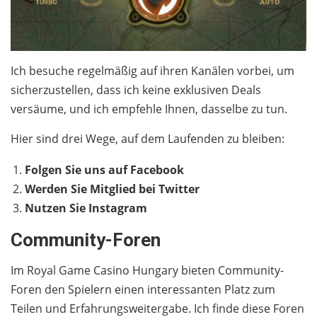
Ich besuche regelmäßig auf ihren Kanälen vorbei, um
sicherzustellen, dass ich keine exklusiven Deals
versäume, und ich empfehle Ihnen, dasselbe zu tun.
Hier sind drei Wege, auf dem Laufenden zu bleiben:
Folgen Sie uns auf Facebook
Werden Sie Mitglied bei Twitter
Nutzen Sie Instagram
Community-Foren
Im Royal Game Casino Hungary bieten Community-
Foren den Spielern einen interessanten Platz zum
Teilen und Erfahrungsweitergabe. Ich finde diese Foren