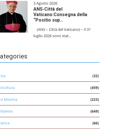
3 Agosto 2026
ANS-Città del
Vaticano:Consegna della
“Positio sup…
(ANS – Città del Vaticano) – Il 31
luglio 2026 sono stat…
ategories
rica
(32)
ricoltura
(459)
to Mesima
(223)
mbiente
(649)
erica
(66)