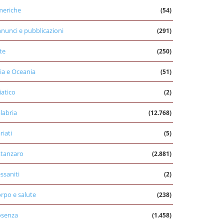
eriche
(54)
nunci e pubblicazioni
(291)
te
(250)
ia e Oceania
(51)
iatico
(2)
labria
(12.768)
riati
(5)
tanzaro
(2.881)
ssaniti
(2)
rpo e salute
(238)
osenza
(1.458)