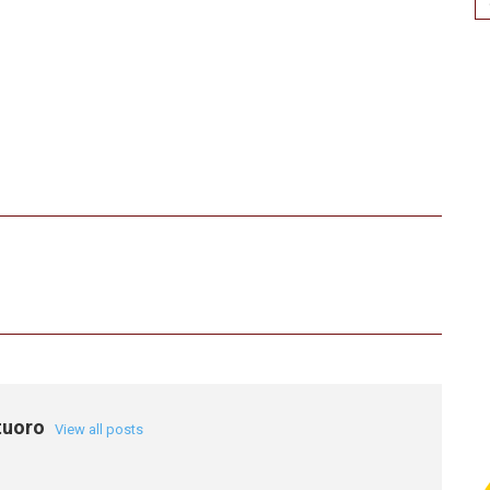
for
tuoro
View all posts