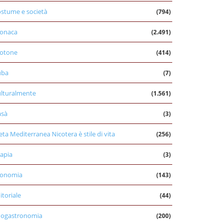
stume e società
(794)
onaca
(2.491)
otone
(414)
uba
(7)
lturalmente
(1.561)
asà
(3)
eta Mediterranea Nicotera è stile di vita
(256)
apia
(3)
conomia
(143)
itoriale
(44)
nogastronomia
(200)