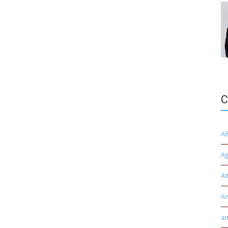
C
Af
Ag
Al
A
am