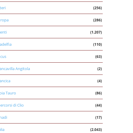
teri
(256)
uropa
(286)
enti
(1.207)
ladelfia
(110)
cus
(63)
ancavilla Angitola
(2)
ancica
(4)
oia Tauro
(86)
percorsi di Clio
(44)
nadi
(17)
alia
(2.043)