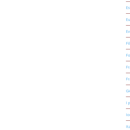
Es
E
Ev
Fi
Fo
Fr
Fr
Gi
I 
Io
It