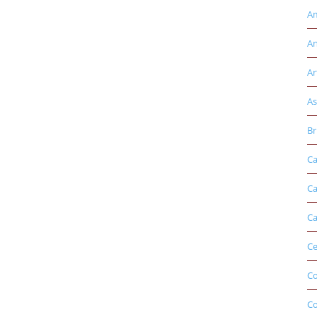
Am
An
Ar
As
Br
Ca
Ca
Ca
Ce
Co
C