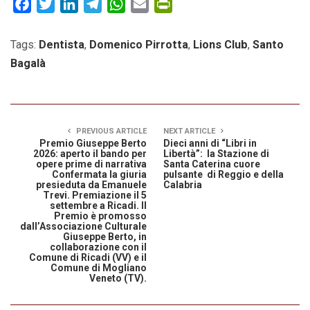
Facebook
Twitter
LinkedIn
Telegram
WhatsApp
Email
PrintFriendly
Tags:
Dentista
,
Domenico Pirrotta
,
Lions Club
,
Santo
Bagalà
PREVIOUS ARTICLE
NEXT ARTICLE
Premio Giuseppe Berto
Dieci anni di “Libri in
2026: aperto il bando per
Libertà”: la Stazione di
opere prime di narrativa
Santa Caterina cuore
Confermata la giuria
pulsante di Reggio e della
presieduta da Emanuele
Calabria
Trevi. Premiazione il 5
settembre a Ricadi. Il
Premio è promosso
dall’Associazione Culturale
Giuseppe Berto, in
collaborazione con il
Comune di Ricadi (VV) e il
Comune di Mogliano
Veneto (TV).