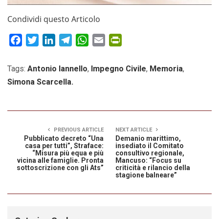
Condividi questo Articolo
Facebook
Twitter
LinkedIn
Telegram
WhatsApp
Email
PrintFriendly
Tags:
Antonio Iannello
,
Impegno Civile
,
Memoria
,
Simona Scarcella.
PREVIOUS ARTICLE
NEXT ARTICLE
Pubblicato decreto “Una
Demanio marittimo,
casa per tutti”, Straface:
insediato il Comitato
“Misura più equa e più
consultivo regionale,
vicina alle famiglie. Pronta
Mancuso: “Focus su
sottoscrizione con gli Ats”
criticità e rilancio della
stagione balneare”