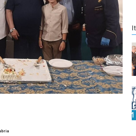
I
abria