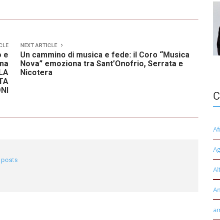
CLE
NEXT ARTICLE
o e
Un cammino di musica e fede: il Coro “Musica
una
Nova” emoziona tra Sant’Onofrio, Serrata e
 LA
Nicotera
TA
ONI
C
Af
Ag
l posts
Al
A
am