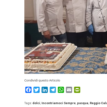
Condividi questo Articolo
Facebook
Twitter
LinkedIn
Telegram
WhatsApp
Email
PrintFriendly
Tags:
dolci
,
Incontriamoci Sempre
,
pasqua
,
Reggio Cal