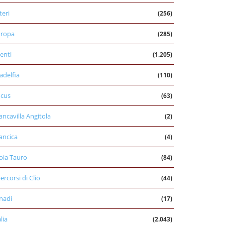
teri
(256)
uropa
(285)
enti
(1.205)
ladelfia
(110)
cus
(63)
ancavilla Angitola
(2)
ancica
(4)
oia Tauro
(84)
percorsi di Clio
(44)
nadi
(17)
alia
(2.043)