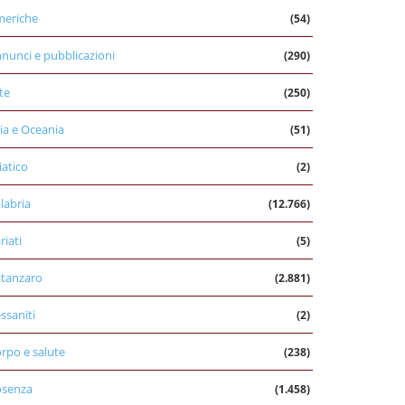
eriche
(54)
nunci e pubblicazioni
(290)
te
(250)
ia e Oceania
(51)
iatico
(2)
labria
(12.766)
riati
(5)
tanzaro
(2.881)
ssaniti
(2)
rpo e salute
(238)
osenza
(1.458)