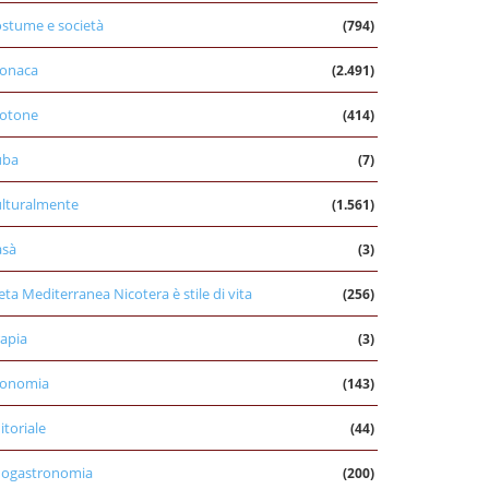
stume e società
(794)
onaca
(2.491)
otone
(414)
uba
(7)
lturalmente
(1.561)
asà
(3)
eta Mediterranea Nicotera è stile di vita
(256)
apia
(3)
conomia
(143)
itoriale
(44)
nogastronomia
(200)