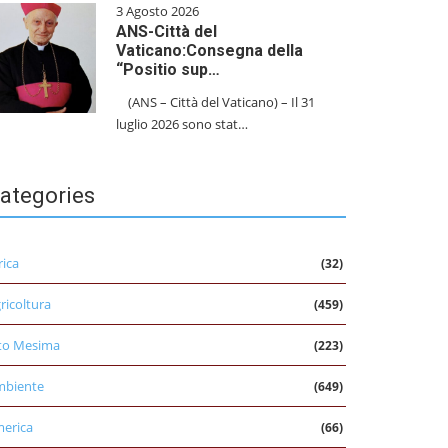
3 Agosto 2026
ANS-Città del
Vaticano:Consegna della
“Positio sup…
(ANS – Città del Vaticano) – Il 31
luglio 2026 sono stat…
ategories
rica
(32)
ricoltura
(459)
to Mesima
(223)
mbiente
(649)
erica
(66)