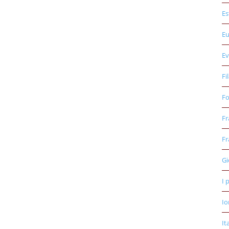
Es
E
Ev
Fi
Fo
Fr
Fr
Gi
I 
Io
It