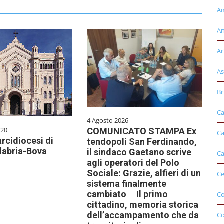
Am
An
Ar
As
Br
Ca
4 Agosto 2026
020
COMUNICATO STAMPA Ex
Ca
arcidiocesi di
tendopoli San Ferdinando,
labria-Bova
il sindaco Gaetano scrive
Ca
agli operatori del Polo
Sociale: Grazie, alfieri di un
Ce
sistema finalmente
cambiato Il primo
Co
cittadino, memoria storica
dell’accampamento che da
C