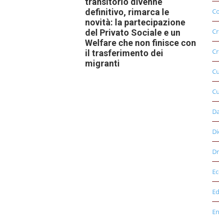
transitorio divenne
Co
definitivo, rimarca le
novità: la partecipazione
Cr
del Privato Sociale e un
Welfare che non finisce con
Cr
il trasferimento dei
migranti
C
Cu
D
Di
Dr
E
Ed
E