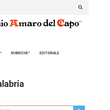
Search
for:
RUBRICHE
EDITORIALE
alabria
arch
SEARCH