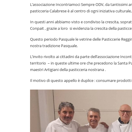
L’associazione Incontriamoci Sempre ODV, da tantissimi anni
pasticceria Calabrese è al centro di ogni iniziativa cultura
In questi anni abbiamo visto e condiviso la crescita, sopratt
Conpait , grazie a loro si evidenzia la crescita della pasticc
Questo periodo Pasquale le vetrine delle Pasticcerie Reggi
nostra tradizione Pasquale.
L’invito rivolto ai cittadini da parte dell’associazione Inc
territorio – in queste ultime ore che precedono la Santa Pa
maestri Artigiani della pasticceria nostrana .
Il motivo di questo appello è duplice : consumare prodotti f