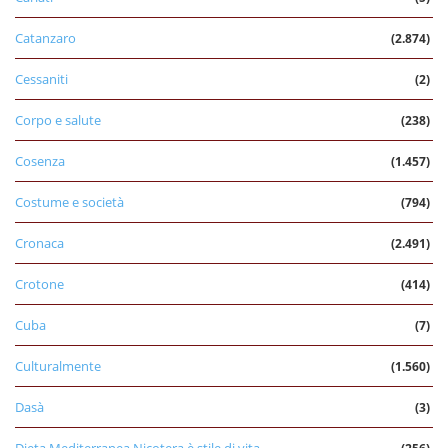
Catanzaro
(2.874)
Cessaniti
(2)
Corpo e salute
(238)
Cosenza
(1.457)
Costume e società
(794)
Cronaca
(2.491)
Crotone
(414)
Cuba
(7)
Culturalmente
(1.560)
Dasà
(3)
Dieta Mediterranea Nicotera è stile di vita