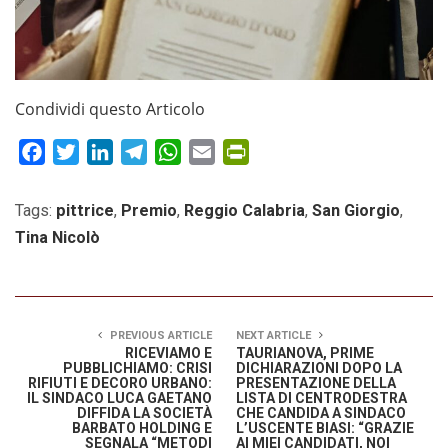
Condividi questo Articolo
Facebook
Twitter
LinkedIn
Telegram
WhatsApp
Email
PrintFriendly
Tags:
pittrice
,
Premio
,
Reggio Calabria
,
San Giorgio
,
Tina Nicolò
PREVIOUS ARTICLE
NEXT ARTICLE
RICEVIAMO E
TAURIANOVA, PRIME
PUBBLICHIAMO: CRISI
DICHIARAZIONI DOPO LA
RIFIUTI E DECORO URBANO:
PRESENTAZIONE DELLA
IL SINDACO LUCA GAETANO
LISTA DI CENTRODESTRA
DIFFIDA LA SOCIETÀ
CHE CANDIDA A SINDACO
BARBATO HOLDING E
L’USCENTE BIASI: “GRAZIE
SEGNALA “METODI
AI MIEI CANDIDATI, NOI