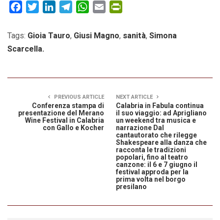
Facebook
Twitter
LinkedIn
Telegram
WhatsApp
Email
PrintFriendly
Tags:
Gioia Tauro
,
Giusi Magno
,
sanità
,
Simona
Scarcella.
PREVIOUS ARTICLE
NEXT ARTICLE
Conferenza stampa di
Calabria in Fabula continua
presentazione del Merano
il suo viaggio: ad Aprigliano
Wine Festival in Calabria
un weekend tra musica e
con Gallo e Kocher
narrazione Dal
cantautorato che rilegge
Shakespeare alla danza che
racconta le tradizioni
popolari, fino al teatro
canzone: il 6 e 7 giugno il
festival approda per la
prima volta nel borgo
presilano