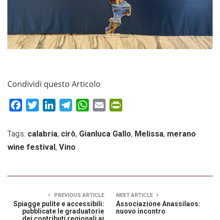
Condividi questo Articolo
Facebook
Twitter
LinkedIn
Telegram
WhatsApp
Email
PrintFriendly
Tags:
calabria
,
cirò
,
Gianluca Gallo
,
Melissa
,
merano
wine festival
,
Vino
PREVIOUS ARTICLE
NEXT ARTICLE
Spiagge pulite e accessibili:
Associazione Anassilaos:
pubblicate le graduatorie
nuovo incontro
dei contributi regionali ai