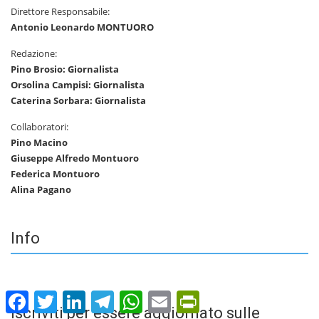
Direttore Responsabile:
Antonio Leonardo MONTUORO
Redazione:
Pino Brosio: Giornalista
Orsolina Campisi: Giornalista
Caterina Sorbara: Giornalista
Collaboratori:
Pino Macino
Giuseppe Alfredo Montuoro
Federica Montuoro
Alina Pagano
Info
Facebook
Twitter
LinkedIn
Telegram
WhatsApp
Email
PrintFriendly
Iscriviti per essere aggiornato sulle