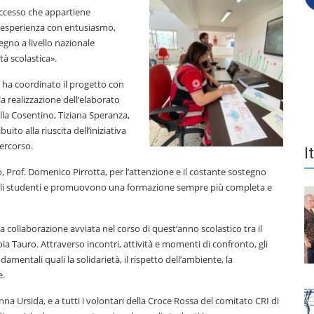
successo che appartiene
a esperienza con entusiasmo,
egno a livello nazionale
à scolastica».
 ha coordinato il progetto con
a realizzazione dell’elaborato
lla Cosentino, Tiziana Speranza,
to alla riuscita dell’iniziativa
ercorso.
I
o, Prof. Domenico Pirrotta, per l’attenzione e il costante sostegno
to degli studenti e promuovono una formazione sempre più completa e
 collaborazione avviata nel corso di quest’anno scolastico tra il
oia Tauro. Attraverso incontri, attività e momenti di confronto, gli
entali quali la solidarietà, il rispetto dell’ambiente, la
e.
na Ursida, e a tutti i volontari della Croce Rossa del comitato CRI di