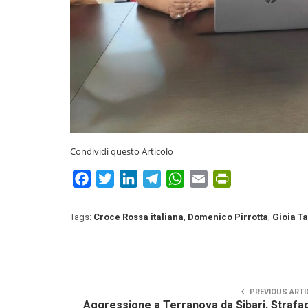
Condividi questo Articolo
Facebook
Twitter
LinkedIn
Telegram
WhatsApp
Email
PrintFriendly
Tags:
Croce Rossa italiana
,
Domenico Pirrotta
,
Gioia T
PREVIOUS ARTI
Aggressione a Terranova da Sibari, Strafa