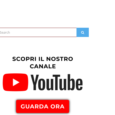
arch
SEARCH
: