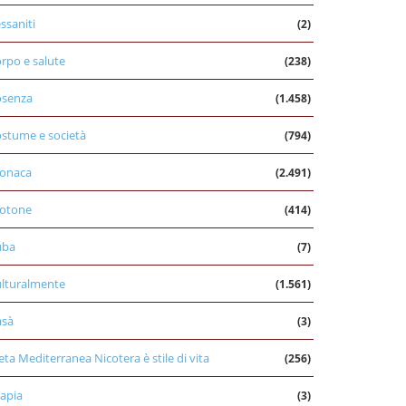
ssaniti
(2)
rpo e salute
(238)
osenza
(1.458)
stume e società
(794)
onaca
(2.491)
otone
(414)
uba
(7)
lturalmente
(1.561)
asà
(3)
eta Mediterranea Nicotera è stile di vita
(256)
apia
(3)