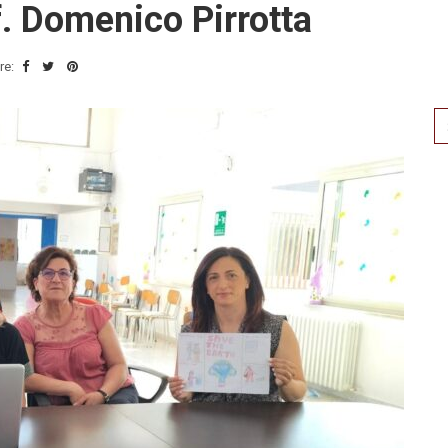
f. Domenico Pirrotta
re:
Se
for