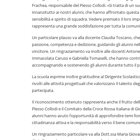
Frachea, responsabile del Plesso Collodi. «Si tratta di un 
innanzitutto ai nostri alunni, che hanno affrontato quest
sensibilità e spirito di squadra. Vedere premiato il loro imp
rappresenta una grande soddisfazione per tutta la comunit
Un particolare plauso va alla docente Claudia Toscano, che
passione, competenza e dedizione, guidando gli alunni nell
vincitore. Un ringraziamento va inoltre alle docenti Antone
Immacolata Caruso e Gabriella Tomaselli, che hanno contribui
accompagnando e sostenendo gli alunni durante tutto il p
La scuola esprime inoltre gratitudine al Dirigente Scolastic
rivolti alle attività progettuali che valorizzano il talen
partecipata.
Il riconoscimento ottenuto rappresenta anche il frutto della
Plesso Collodi e il Comitato della Croce Rossa Italiana di Gi
alunni hanno avuto l’opportunità di approfondire temi fondam
cittadinanza attiva e la responsabilità verso il bene comun
Un ringraziamento particolare va alla Dott.ssa Maria Giovan