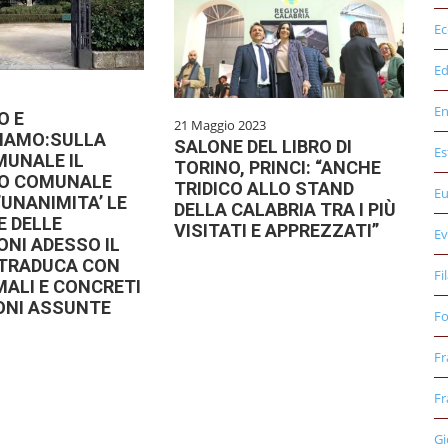
E
Ed
E
O E
21 Maggio 2023
IAMO:SULLA
SALONE DEL LIBRO DI
Es
MUNALE IL
TORINO, PRINCI: “ANCHE
IO COMUNALE
TRIDICO ALLO STAND
E
’UNANIMITA’ LE
DELLA CALABRIA TRA I PIÙ
 DELLE
VISITATI E APPREZZATI”
Ev
ONI ADESSO IL
 TRADUCA CON
Fi
MALI E CONCRETI
IONI ASSUNTE
Fo
Fr
Fr
Gi