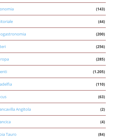
conomia
(143)
itoriale
(44)
nogastronomia
(200)
teri
(256)
uropa
(285)
enti
(1.205)
ladelfia
(110)
cus
(63)
ancavilla Angitola
(2)
ancica
(4)
oia Tauro
(84)