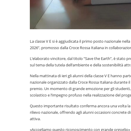
La classe V E si è aggiudicata il primo posto nazionale nel
2026”, promosso dalla Croce Rossa Italiana in collaborazione
L’elaborato vincitore, dal titolo “Save the Earth”, è stato 
sul tema della tutela dell’ambiente e della sostenibilità a
Nella mattinata di ieri gli alunni della classe V E hanno pa
nazionale organizzato dalla Croce Rossa Italiana durante i
premio. Un momento di grande emozione per gli studenti, c
scolastico e l’impegno profuso nella realizzazione del proge
Questo importante risultato conferma ancora una volta la cap
rilievo nazionale, offrendo agli alunni occasioni concrete d
attiva.
«Accogliamo questo riconoscimento con grande orgoglio» –