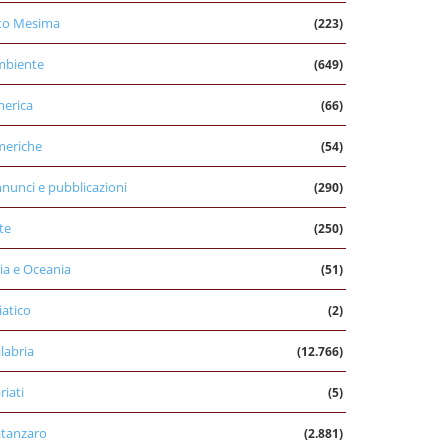
to Mesima
(223)
mbiente
(649)
erica
(66)
eriche
(54)
nunci e pubblicazioni
(290)
te
(250)
ia e Oceania
(51)
iatico
(2)
labria
(12.766)
riati
(5)
tanzaro
(2.881)