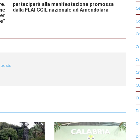
re.
parteciperà alla manifestazione promossa
Ce
one
dalla FLAI CGIL nazionale ad Amendolara
per
ne”
Co
C
Co
Cr
l posts
Cr
C
Cu
D
Di
Dr