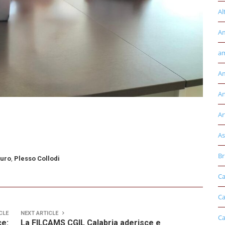
Al
A
am
Am
An
Ar
As
Br
auro
,
Plesso Collodi
Ca
Ca
CLE
NEXT ARTICLE
Ca
ce:
La FILCAMS CGIL Calabria aderisce e