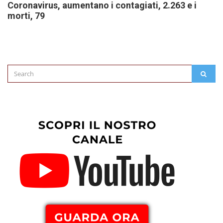
Coronavirus, aumentano i contagiati, 2.263 e i
morti, 79
Search
SEAR
for: