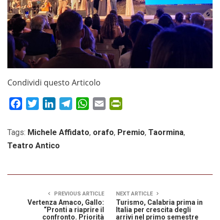
Condividi questo Articolo
Facebook
Twitter
LinkedIn
Telegram
WhatsApp
Email
PrintFriendly
Tags:
Michele Affidato
,
orafo
,
Premio
,
Taormina
,
Teatro Antico
PREVIOUS ARTICLE
NEXT ARTICLE
Vertenza Amaco, Gallo:
Turismo, Calabria prima in
“Pronti a riaprire il
Italia per crescita degli
confronto. Priorità
arrivi nel primo semestre