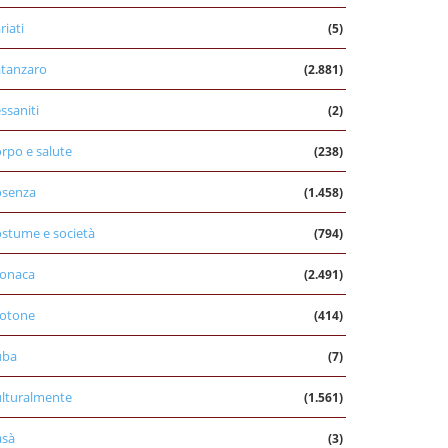
riati
(5)
tanzaro
(2.881)
ssaniti
(2)
rpo e salute
(238)
osenza
(1.458)
stume e società
(794)
onaca
(2.491)
otone
(414)
uba
(7)
lturalmente
(1.561)
asà
(3)