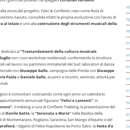
Af
lla storia del progetto. Felici & Conflenti, nato come festa di
ventino-Savuto, consolida infatti la propria evoluzione con l’avvio di
Ag
ra al telaio
e uno alla
costruzione degli strumenti musicali della
Al
A
, dedicata ai
“Tramandamenti della cultura musicale
am
 luglio
con i suoi workshop residenziali, confermando la struttura
bili nel lavoro sui patrimoni immateriali del Sud: laboratori di danza
Am
izionale con
Giuseppe Gallo
, zampogna della Presila con
Giuseppe
ris Paola
e
Daniele Gallo
, accanto a incontri, seminari, attività per
An
onali.
Ar
religiosi e comunitari, costruendo come ogni anno un calendario
gli appuntamenti annunciati figurano
“Felici e Lamenti”
, in
As
onore”
, il trekking a cura di Conflenti Trekking, la presentazione del
a di
Danilo Gatto
, la
“Serenata a Maria”
nella Basilica della
Br
nali di Montemarano, Rogliano, Saracena, San Mango d’Aquino e del
arafoné
, i Giganti di Felice Napoleone da Porto Salvo, la
Festa d’a
Ca