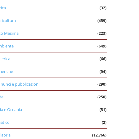
rica
(32)
ricoltura
(459)
to Mesima
(223)
mbiente
(649)
erica
(66)
eriche
(54)
nunci e pubblicazioni
(290)
te
(250)
ia e Oceania
(51)
iatico
(2)
labria
(12.766)