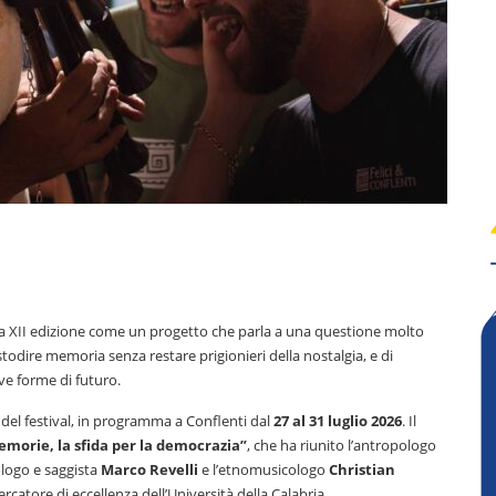
a XII edizione come un progetto che parla a una questione molto
custodire memoria senza restare prigionieri della nostalgia, e di
ve forme di futuro.
 del festival, in programma a Conflenti dal
27 al 31 luglio 2026
. Il
memorie, la sfida per la democrazia”
, che ha riunito l’antropologo
tologo e saggista
Marco Revelli
e l’etnomusicologo
Christian
cercatore di eccellenza dell’Università della Calabria.