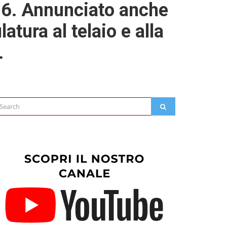
026. Annunciato anche
atura al telaio e alla
.
arch
SEARCH
: