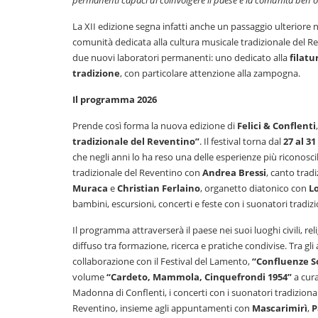
La XII edizione segna infatti anche un passaggio ulteriore ne
comunità dedicata alla cultura musicale tradizionale del Re
due nuovi laboratori permanenti: uno dedicato alla
filatu
tradizione
, con particolare attenzione alla zampogna.
Il programma 2026
Prende così forma la nuova edizione di
Felici & Conflenti
tradizionale del Reventino”
. Il festival torna dal
27 al 31
che negli anni lo ha reso una delle esperienze più riconosci
tradizionale del Reventino con
Andrea Bressi
, canto trad
Muraca
e
Christian Ferlaino
, organetto diatonico con
Lo
bambini, escursioni, concerti e feste con i suonatori tradizi
Il programma attraverserà il paese nei suoi luoghi civili, 
diffuso tra formazione, ricerca e pratiche condivise. Tra 
collaborazione con il Festival del Lamento,
“Confluenze S
volume
“Cardeto, Mammola, Cinquefrondi 1954”
a cur
Madonna di Conflenti, i concerti con i suonatori tradizio
Reventino, insieme agli appuntamenti con
Mascarimirì
,
P