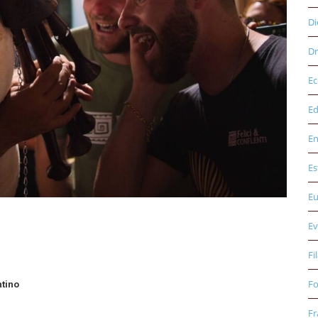
Di
Dr
E
Ed
E
Es
E
Ev
Fi
Fo
tino
Fr