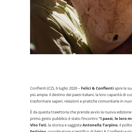
Conflenti (CZ), 6 luglio 2026 –
Felici & Conflenti
apre la su
più ampia: il destino dei paesi italiani, la loro capacità di 
trasformare saperi, relazioni e pratiche comunitarie in nuo
È da questa traiettoria che prende avvio la nuova edizione
primo gesto pubblico è stato l’incontro
“I paesi, le loro 
Vito Teti
, la storica e saggista
Antonella Tarpino
, il poli
Ferlaino
, coordinatore scientifico di Felici & Conflenti e ri