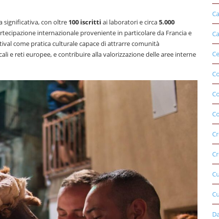
Ca
a significativa, con oltre
100 iscritti
ai laboratori e circa
5.000
artecipazione internazionale proveniente in particolare da Francia e
Ca
ival come pratica culturale capace di attrarre comunità
Ce
ali e reti europee, e contribuire alla valorizzazione delle aree interne
Co
C
Co
Cr
Cr
C
Cu
D