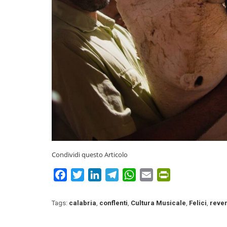
Condividi questo Articolo
Facebook
Twitter
LinkedIn
Telegram
WhatsApp
Email
PrintFriendly
Tags:
calabria
,
conflenti
,
Cultura Musicale
,
Felici
,
reven