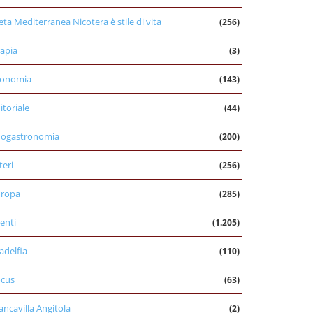
eta Mediterranea Nicotera è stile di vita
(256)
apia
(3)
conomia
(143)
itoriale
(44)
nogastronomia
(200)
teri
(256)
uropa
(285)
enti
(1.205)
ladelfia
(110)
cus
(63)
ancavilla Angitola
(2)