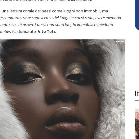
o una lettura corale dei paesi come luoghi non immobili, ma
re comporta avere conoscenza del luogo in cui si resta, avere memoria,
mondo e a chi arriva. I paesi non sono luoghi immobili: richiedono
unità»
, ha dichiarato
Vito Teti
.
I