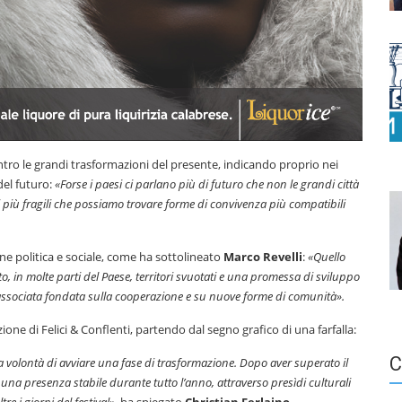
tro le grandi trasformazioni del presente, indicando proprio nei
del futuro:
«Forse i paesi ci parlano più di futuro che non le grandi città
gi più fragili che possiamo trovare forme di convivenza più compatibili
ne politica e sociale, come ha sottolineato
Marco Revelli
:
«Quello
, in molte parti del Paese, territori svuotati e una promessa di sviluppo
a associata fondata sulla cooperazione e su nuove forme di comunità».
one di Felici & Conflenti, partendo dal segno grafico di una farfalla:
C
a volontà di avviare una fase di trasformazione. Dopo aver superato il
a presenza stabile durante tutto l’anno, attraverso presìdi culturali
e i giorni del festival»
, ha spiegato
Christian Ferlaino
.