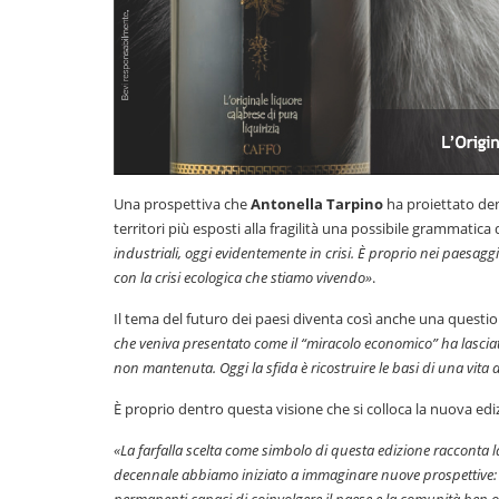
Una prospettiva che
Antonella Tarpino
ha proiettato den
territori più esposti alla fragilità una possibile grammatica 
industriali, oggi evidentemente in crisi. È proprio nei paesag
con la crisi ecologica che stiamo vivendo»
.
Il tema del futuro dei paesi diventa così anche una questio
che veniva presentato come il “miracolo economico” ha lasciato
non mantenuta. Oggi la sfida è ricostruire le basi di una vit
È proprio dentro questa visione che si colloca la nuova edizi
«La farfalla scelta come simbolo di questa edizione racconta l
decennale abbiamo iniziato a immaginare nuove prospettive: un
permanenti capaci di coinvolgere il paese e la comunità ben oltr