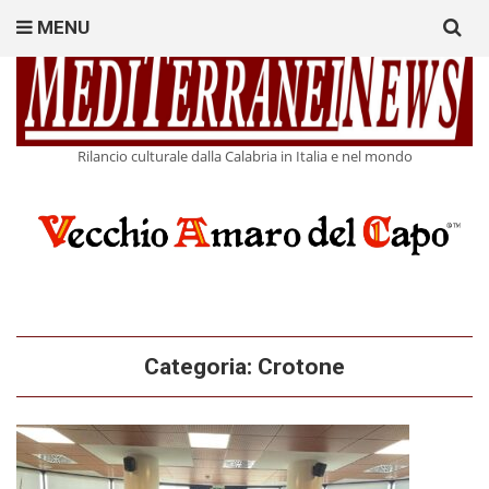
Search
MENU
for:
Rilancio culturale dalla Calabria in Italia e nel mondo
Categoria:
Crotone