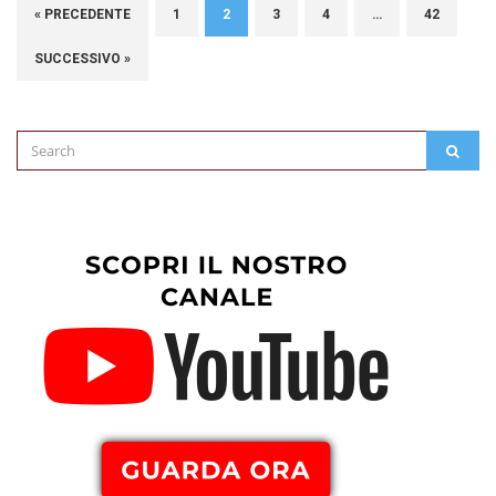
« PRECEDENTE
1
2
3
4
…
42
SUCCESSIVO »
Search
SEAR
for: