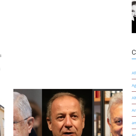
C
i
i
Af
Ag
Al
A
am
Am