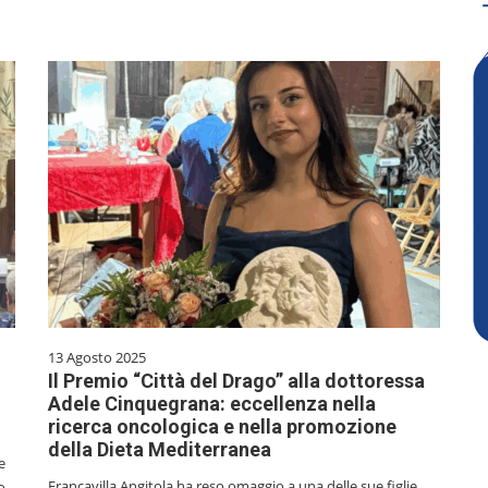
13 Agosto 2025
Il Premio “Città del Drago” alla dottoressa
Adele Cinquegrana: eccellenza nella
ricerca oncologica e nella promozione
della Dieta Mediterranea
e
Francavilla Angitola ha reso omaggio a una delle sue figlie
o