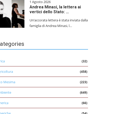
1 Agosto 2026
Andrea Minasi, la lettera ai
vertici dello Stato: …
Un’accorata lettera è stata inviata dalla
famiglia di Andrea Minasi, l…
ategories
rica
(32)
ricoltura
(458)
to Mesima
(223)
mbiente
(649)
erica
(66)
eriche
(54)