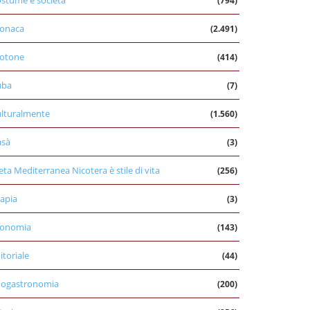
stume e società
(794)
onaca
(2.491)
otone
(414)
uba
(7)
lturalmente
(1.560)
asà
(3)
eta Mediterranea Nicotera è stile di vita
(256)
apia
(3)
conomia
(143)
itoriale
(44)
nogastronomia
(200)