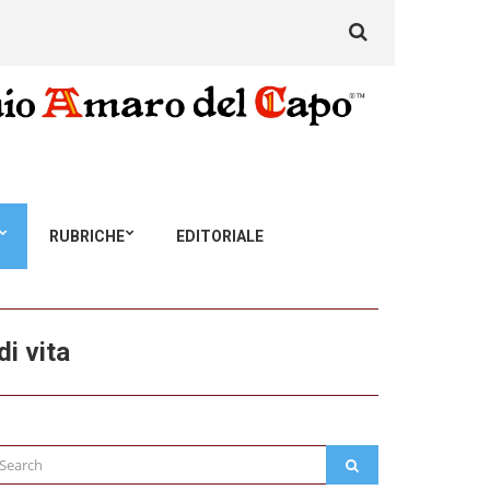
Search
for:
RUBRICHE
EDITORIALE
i vita
arch
SEARCH
: