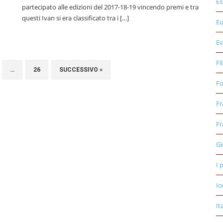
Es
partecipato alle edizioni del 2017-18-19 vincendo premi e tra
questi Ivan si era classificato tra i […]
E
Ev
Fi
…
26
SUCCESSIVO »
Fo
Fr
Fr
Gi
I 
Io
It