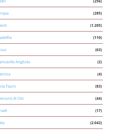
teri
(256)
uropa
(285)
enti
(1.205)
ladelfia
(110)
cus
(63)
ancavilla Angitola
(2)
ancica
(4)
oia Tauro
(83)
percorsi di Clio
(44)
nadi
(17)
alia
(2.042)