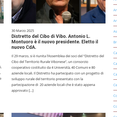
An
Ar
30 Marzo 2025
As
Distretto del Cibo di Vibo. Antonio L.
Montuoro è il nuovo presidente. Eletto il
Br
nuovo CdA.
Ca
Il 29 marzo, si è riunita l’Assemblea dei soci del “Distretto del
Cibo del Territorio Rurale Vibonese”, un consorzio
Ca
,
cooperativo costituito da 4 Università, 40 Comuni e 80
,
aziende locali. Il Distretto ha partecipato con un progetto di
Ca
e
sviluppo rurale del territorio presentato con la
partecipazione di 20 aziende locali che è stato appena
Ce
approvato […]
Co
C