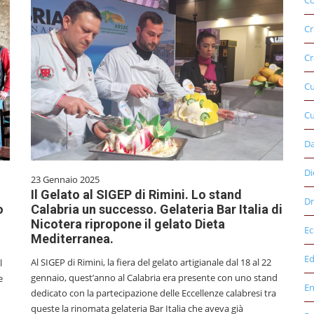
Co
Cr
Cr
C
Cu
D
Di
23 Gennaio 2025
Il Gelato al SIGEP di Rimini. Lo stand
Dr
o
Calabria un successo. Gelateria Bar Italia di
Nicotera ripropone il gelato Dieta
E
Mediterranea.
Ed
Al SIGEP di Rimini, la fiera del gelato artigianale dal 18 al 22
l
gennaio, quest’anno al Calabria era presente con uno stand
e
E
dedicato con la partecipazione delle Eccellenze calabresi tra
queste la rinomata gelateria Bar Italia che aveva già