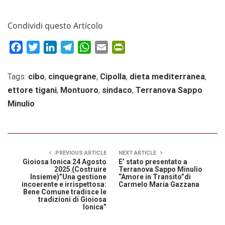
Condividi questo Articolo
Facebook
Twitter
LinkedIn
Telegram
WhatsApp
Email
PrintFriendly
Tags:
cibo
,
cinquegrane
,
Cipolla
,
dieta mediterranea
,
ettore tigani
,
Montuoro
,
sindaco
,
Terranova Sappo
Minulio
PREVIOUS ARTICLE
NEXT ARTICLE
Gioiosa Ionica 24 Agosto
E’ stato presentato a
2025 (Costruire
Terranova Sappo Minulio
Insieme)”Una gestione
“Amore in Transito”di
incoerente e irrispettosa:
Carmelo Maria Gazzana
Bene Comune tradisce le
tradizioni di Gioiosa
Ionica”