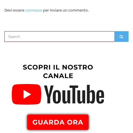
Devi essere
connesso
per inviare un commento.
Search
SEAR
for: