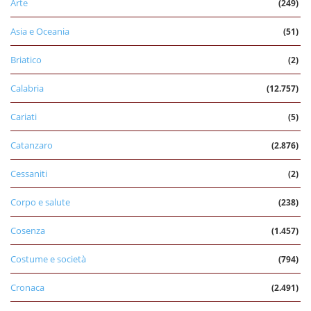
Arte
(249)
Asia e Oceania
(51)
Briatico
(2)
Calabria
(12.757)
Cariati
(5)
Catanzaro
(2.876)
Cessaniti
(2)
Corpo e salute
(238)
Cosenza
(1.457)
Costume e società
(794)
Cronaca
(2.491)