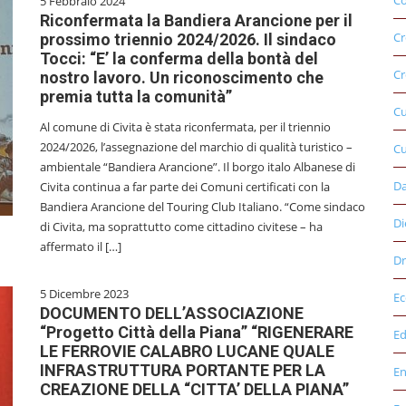
Co
5 Febbraio 2024
Riconfermata la Bandiera Arancione per il
Cr
prossimo triennio 2024/2026. Il sindaco
Tocci: “E’ la conferma della bontà del
Cr
nostro lavoro. Un riconoscimento che
premia tutta la comunità”
C
Al comune di Civita è stata riconfermata, per il triennio
2024/2026, l’assegnazione del marchio di qualità turistico –
Cu
ambientale “Bandiera Arancione”. Il borgo italo Albanese di
D
Civita continua a far parte dei Comuni certificati con la
Bandiera Arancione del Touring Club Italiano. “Come sindaco
Di
di Civita, ma soprattutto come cittadino civitese – ha
affermato il […]
Dr
5 Dicembre 2023
E
DOCUMENTO DELL’ASSOCIAZIONE
“Progetto Città della Piana” “RIGENERARE
Ed
LE FERROVIE CALABRO LUCANE QUALE
INFRASTRUTTURA PORTANTE PER LA
E
CREAZIONE DELLA “CITTA’ DELLA PIANA”