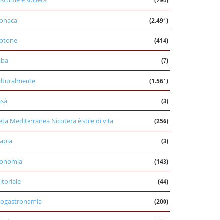
stume e società
(794)
onaca
(2.491)
otone
(414)
uba
(7)
lturalmente
(1.561)
asà
(3)
eta Mediterranea Nicotera è stile di vita
(256)
apia
(3)
conomia
(143)
itoriale
(44)
nogastronomia
(200)