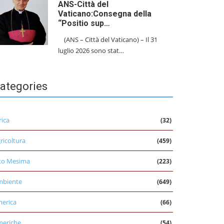
ANS-Città del
Vaticano:Consegna della
“Positio sup…
(ANS – Città del Vaticano) – Il 31
luglio 2026 sono stat…
ategories
rica
(32)
ricoltura
(459)
to Mesima
(223)
mbiente
(649)
erica
(66)
eriche
(54)