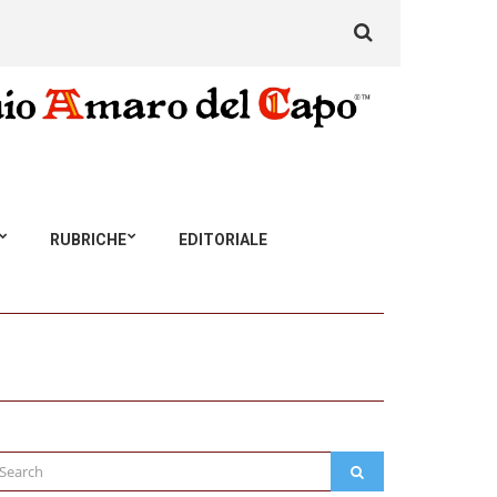
Search
for:
RUBRICHE
EDITORIALE
arch
SEARCH
: