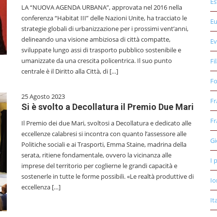
Es
LA “NUOVA AGENDA URBANA”, approvata nel 2016 nella
conferenza “Habitat III” delle Nazioni Unite, ha tracciato le
E
strategie globali di urbanizzazione per i prossimi vent’anni,
delineando una visione ambiziosa di città compatte,
Ev
sviluppate lungo assi di trasporto pubblico sostenibile e
umanizzate da una crescita policentrica. Il suo punto
Fi
centrale è il Diritto alla Città, di […]
Fo
25 Agosto 2023
Fr
Si è svolto a Decollatura il Premio Due Mari
Fr
Il Premio dei due Mari, svoltosi a Decollatura e dedicato alle
eccellenze calabresi si incontra con quanto l’assessore alle
Gi
Politiche sociali e ai Trasporti, Emma Staine, madrina della
serata, ritiene fondamentale, ovvero la vicinanza alle
I 
imprese del territorio per coglierne le grandi capacità e
sostenerle in tutte le forme possibili. «Le realtà produttive di
Io
eccellenza […]
It