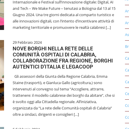
Internazionale e Festival sull’Innovazione digitale: Digital, AI
and Tech – We Make Future – tenutasi a Bologna dal 13 al 15
An
Giugno 2024. Una tre giorni dedicata al comparto turistico e
alle innovazioni digitali, con l’intento d’incentivare attività di
Ar
marketing territoriale e promuovere le realtà calabresi […]
As
29 Febbraio 2024
Br
NOVE BORGHI NELLA RETE DELLE
COMUNITÀ OSPITALI DI CALABRIA,
Ca
COLLABORAZIONE FRA REGIONE, BORGHI
AUTENTICI D’ITALIA E LEGACOOP
Ca
Gli assessori della Giunta della Regione Calabria, Emma
Ca
Staine (trasporti), e Gianluca Gallo (agricoltura,) sono
intervenuti al convegno sul tema “Accogliere, attrarre,
Ce
trattenere: il modello calabrese dei borghi da abitare”, che si
è svolto oggi alla Cittadella regionale. All’iniziativa,
Co
organizzata da “La rete delle Comunità ospitali di Calabria”
oltre a sindaci, dirigenti e consiglieri […]
C