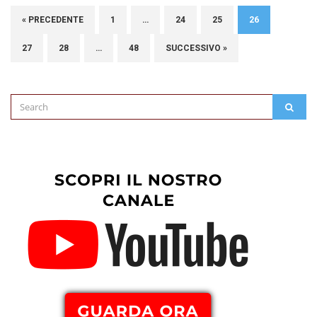
« PRECEDENTE
1
…
24
25
26
27
28
…
48
SUCCESSIVO »
Search
SEAR
for: