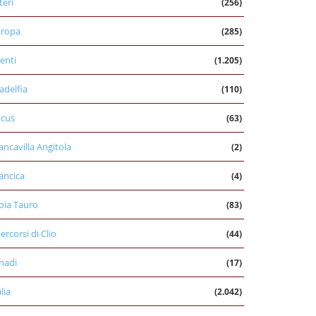
teri
(256)
uropa
(285)
enti
(1.205)
ladelfia
(110)
cus
(63)
ancavilla Angitola
(2)
ancica
(4)
oia Tauro
(83)
percorsi di Clio
(44)
nadi
(17)
alia
(2.042)