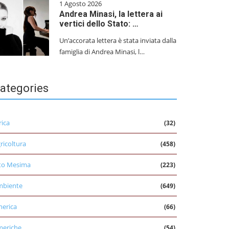
1 Agosto 2026
Andrea Minasi, la lettera ai
vertici dello Stato: …
Un’accorata lettera è stata inviata dalla
famiglia di Andrea Minasi, l…
ategories
rica
(32)
ricoltura
(458)
to Mesima
(223)
mbiente
(649)
erica
(66)
eriche
(54)