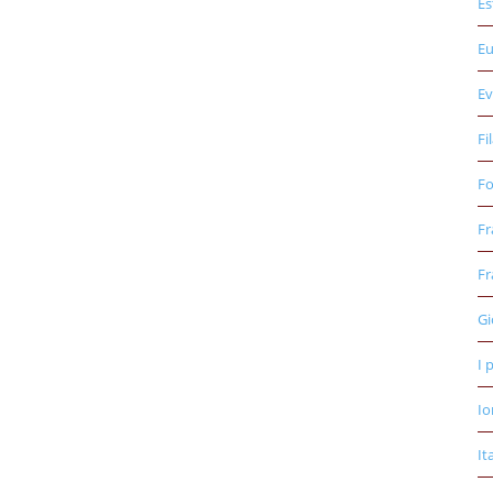
Es
E
Ev
Fi
Fo
Fr
Fr
Gi
I 
Io
It