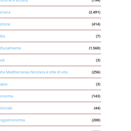
stume e società
(794)
onaca
(2.491)
otone
(414)
uba
(7)
lturalmente
(1.560)
asà
(3)
eta Mediterranea Nicotera è stile di vita
(256)
apia
(3)
conomia
(143)
itoriale
(44)
nogastronomia
(200)