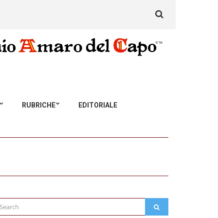
Search
for:
RUBRICHE
EDITORIALE
arch
SEARCH
: