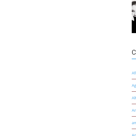
C
Af
Ag
Al
A
am
Am