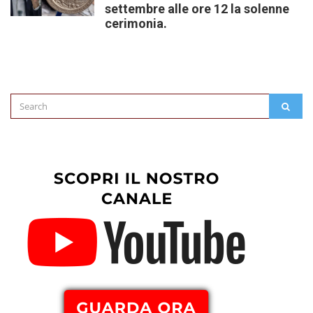
settembre alle ore 12 la solenne
cerimonia.
Search
SEAR
for: