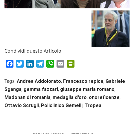
Condividi questo Articolo
Facebook
Twitter
LinkedIn
Telegram
WhatsApp
Email
PrintFriendly
Tags:
Andrea Addolorato
,
Francesco repice
,
Gabriele
Sganga
,
gemma fazzari
,
giuseppe maria romano
,
Madonan di romania
,
medaglia d'oro
,
onoreficenze
,
Ottavio Scrugli
,
Policlinico Gemelli
,
Tropea