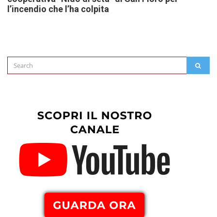
l’incendio che l’ha colpita
Search
SEAR
for: