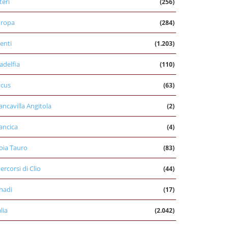
teri
(256)
uropa
(284)
enti
(1.203)
ladelfia
(110)
cus
(63)
ancavilla Angitola
(2)
ancica
(4)
oia Tauro
(83)
percorsi di Clio
(44)
nadi
(17)
alia
(2.042)