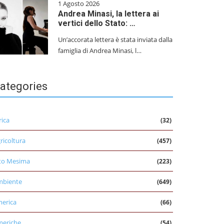
1 Agosto 2026
Andrea Minasi, la lettera ai
vertici dello Stato: …
Un’accorata lettera è stata inviata dalla
famiglia di Andrea Minasi, l…
ategories
rica
(32)
ricoltura
(457)
to Mesima
(223)
mbiente
(649)
erica
(66)
eriche
(54)