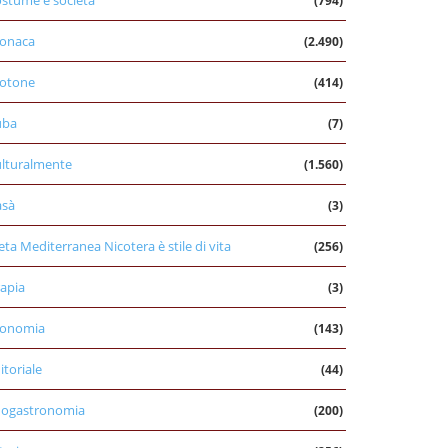
stume e società
(794)
onaca
(2.490)
otone
(414)
uba
(7)
lturalmente
(1.560)
asà
(3)
eta Mediterranea Nicotera è stile di vita
(256)
apia
(3)
conomia
(143)
itoriale
(44)
nogastronomia
(200)