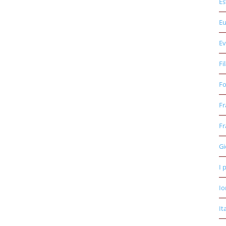
Es
E
Ev
Fi
Fo
Fr
Fr
Gi
I 
Io
It