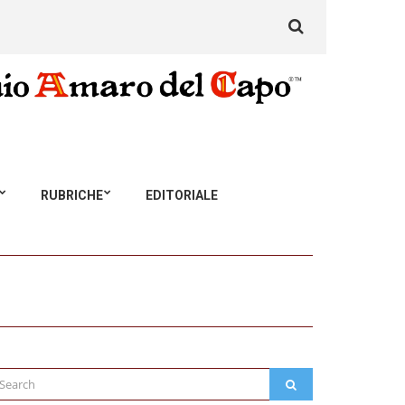
Search
for:
RUBRICHE
EDITORIALE
arch
SEARCH
: