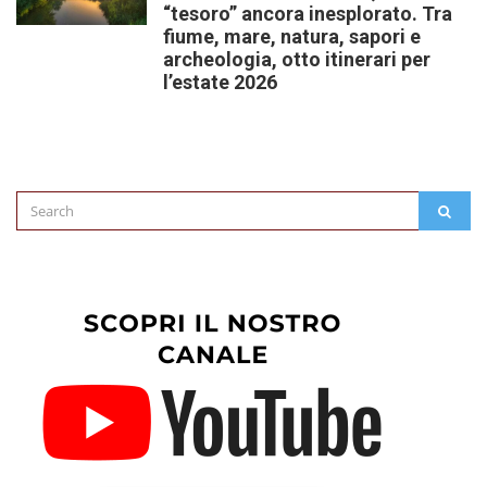
“tesoro” ancora inesplorato. Tra
fiume, mare, natura, sapori e
archeologia, otto itinerari per
l’estate 2026
Search
SEAR
for: