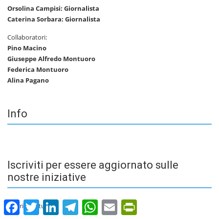
Orsolina Campisi: Giornalista
Caterina Sorbara: Giornalista
Collaboratori:
Pino Macino
Giuseppe Alfredo Montuoro
Federica Montuoro
Alina Pagano
Info
Iscriviti per essere aggiornato sulle
nostre iniziative
Facebook
Twitter
LinkedIn
Telegram
WhatsApp
Email
PrintFriendly
Inserisci la tua