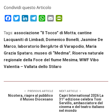
Condividi questo Articolo
Facebook
Twitter
LinkedIn
Telegram
WhatsApp
Email
PrintFriendly
Tags:
associazione “Il Tocco” di Motta
,
cantine
Lacquaniti di Limbadi
,
Domenico Bonelli
,
Jasmine De
Marco
,
laboratorio BergArte di Varapodio
,
Maria
Grazia Spataro
,
museo di “Medma”
,
Riserva naturale
regionale della Foce del fiume Mesima
,
WWF Vibo
Valentia – Vallata dello Stilaro
PREVIOUS ARTICLE
NEXT ARTICLE
Nicotera, riapre al pubblico
Capri International 2026 La
il Museo Diocesano
31ª edizione celebra Toni
Servillo, ambasciatore del
cinema e del teatro italiano
nel mondo