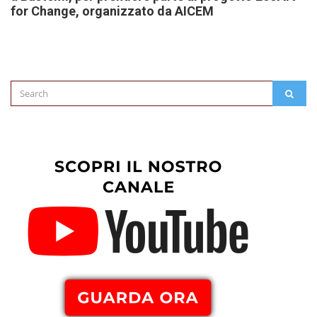
for Change, organizzato da AICEM
Search
SEAR
for: