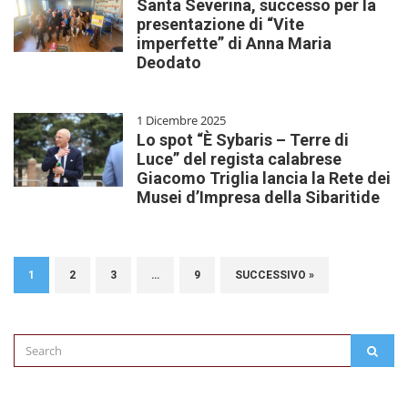
Santa Severina, successo per la
presentazione di “Vite
imperfette” di Anna Maria
Deodato
1 Dicembre 2025
Lo spot “È Sybaris – Terre di
Luce” del regista calabrese
Giacomo Triglia lancia la Rete dei
Musei d’Impresa della Sibaritide
1
2
3
…
9
SUCCESSIVO »
Search
SEAR
for: