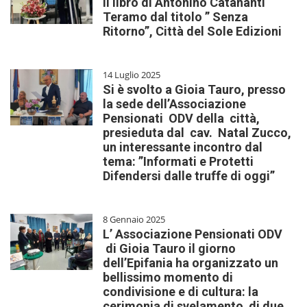
il libro di Antonino Catananti
Teramo dal titolo ” Senza
Ritorno”, Città del Sole Edizioni
14 Luglio 2025
Si è svolto a Gioia Tauro, presso
la sede dell’Associazione
Pensionati ODV della città,
presieduta dal cav. Natal Zucco,
un interessante incontro dal
tema: ”Informati e Protetti
Difendersi dalle truffe di oggi”
8 Gennaio 2025
L’ Associazione Pensionati ODV
di Gioia Tauro il giorno
dell’Epifania ha organizzato un
bellissimo momento di
condivisione e di cultura: la
cerimonia di svelamento di due