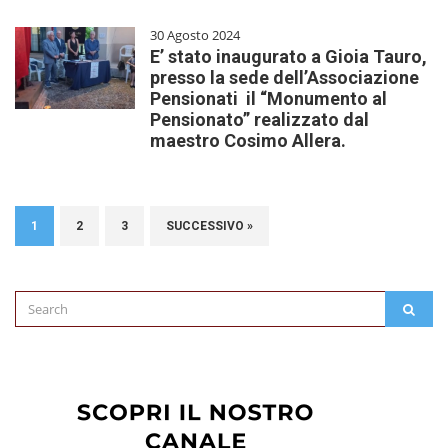
30 Agosto 2024
E’ stato inaugurato a Gioia Tauro,
presso la sede dell’Associazione
Pensionati il “Monumento al
Pensionato” realizzato dal
maestro Cosimo Allera.
1
2
3
SUCCESSIVO »
Search
SEAR
for: