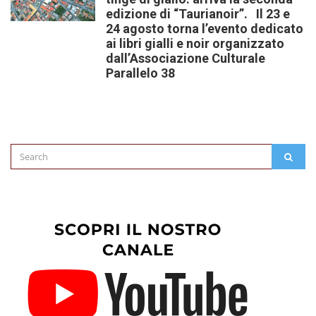
edizione di “Taurianoir”. Il 23 e
24 agosto torna l’evento dedicato
ai libri gialli e noir organizzato
dall’Associazione Culturale
Parallelo 38
Search
SEAR
for: