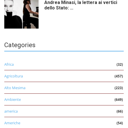
Andrea Minasi, la lettera ai vertici
dello Stato: …
Categories
Africa
(32)
Agricoltura
(457)
Alto Mesima
(223)
Ambiente
(649)
america
(66)
Americhe
(54)