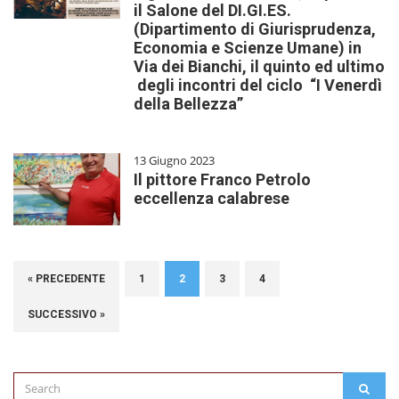
il Salone del DI.GI.ES.
(Dipartimento di Giurisprudenza,
Economia e Scienze Umane) in
Via dei Bianchi, il quinto ed ultimo
degli incontri del ciclo “I Venerdì
della Bellezza”
13 Giugno 2023
Il pittore Franco Petrolo
eccellenza calabrese
« PRECEDENTE
1
2
3
4
SUCCESSIVO »
Search
SEAR