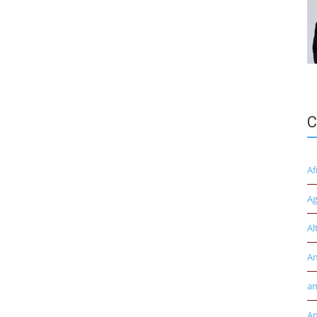
C
Af
Ag
Al
A
am
Am