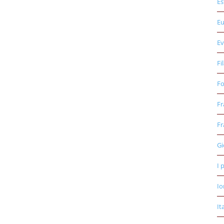
Es
E
Ev
Fi
Fo
Fr
Fr
Gi
I 
Io
It