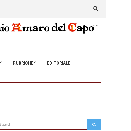
Search
for:
RUBRICHE
EDITORIALE
arch
SEARCH
: