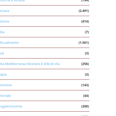
stume e società
(794)
onaca
(2.491)
otone
(414)
uba
(7)
lturalmente
(1.561)
asà
(3)
eta Mediterranea Nicotera è stile di vita
(256)
apia
(3)
conomia
(143)
itoriale
(44)
nogastronomia
(200)