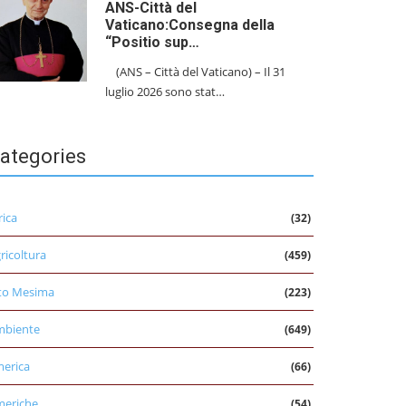
ANS-Città del
Vaticano:Consegna della
“Positio sup…
(ANS – Città del Vaticano) – Il 31
luglio 2026 sono stat…
ategories
rica
(32)
ricoltura
(459)
to Mesima
(223)
mbiente
(649)
erica
(66)
eriche
(54)