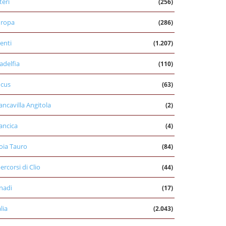
teri
(256)
uropa
(286)
enti
(1.207)
ladelfia
(110)
cus
(63)
ancavilla Angitola
(2)
ancica
(4)
oia Tauro
(84)
percorsi di Clio
(44)
nadi
(17)
alia
(2.043)