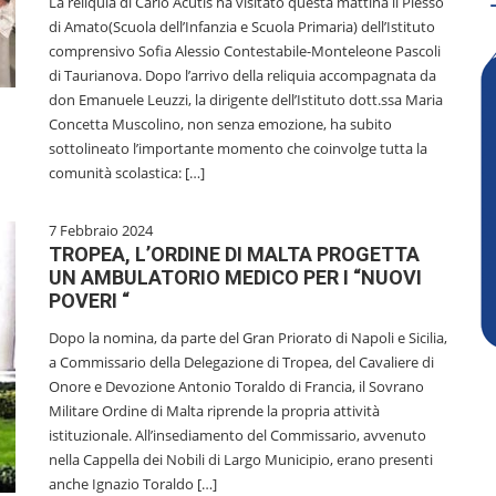
La reliquia di Carlo Acutis ha visitato questa mattina il Plesso
di Amato(Scuola dell’Infanzia e Scuola Primaria) dell’Istituto
comprensivo Sofia Alessio Contestabile-Monteleone Pascoli
di Taurianova. Dopo l’arrivo della reliquia accompagnata da
don Emanuele Leuzzi, la dirigente dell’Istituto dott.ssa Maria
Concetta Muscolino, non senza emozione, ha subito
sottolineato l’importante momento che coinvolge tutta la
comunità scolastica: […]
7 Febbraio 2024
TROPEA, L’ORDINE DI MALTA PROGETTA
UN AMBULATORIO MEDICO PER I “NUOVI
POVERI “
Dopo la nomina, da parte del Gran Priorato di Napoli e Sicilia,
a Commissario della Delegazione di Tropea, del Cavaliere di
Onore e Devozione Antonio Toraldo di Francia, il Sovrano
Militare Ordine di Malta riprende la propria attività
istituzionale. All’insediamento del Commissario, avvenuto
nella Cappella dei Nobili di Largo Municipio, erano presenti
anche Ignazio Toraldo […]