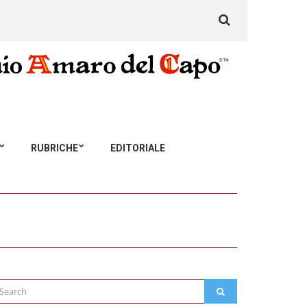
Search
for:
RUBRICHE
EDITORIALE
arch
SEARCH
: