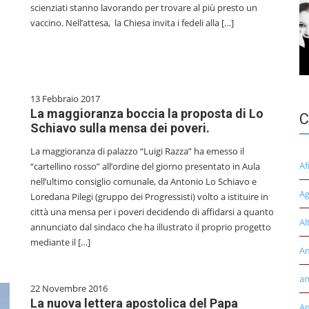
scienziati stanno lavorando per trovare al più presto un
vaccino. Nell’attesa, la Chiesa invita i fedeli alla […]
13 Febbraio 2017
La maggioranza boccia la proposta di Lo
C
Schiavo sulla mensa dei poveri.
La maggioranza di palazzo “Luigi Razza” ha emesso il
Af
“cartellino rosso” all’ordine del giorno presentato in Aula
nell’ultimo consiglio comunale, da Antonio Lo Schiavo e
Ag
Loredana Pilegi (gruppo dei Progressisti) volto a istituire in
città una mensa per i poveri decidendo di affidarsi a quanto
Al
annunciato dal sindaco che ha illustrato il proprio progetto
mediante il […]
A
am
22 Novembre 2016
La nuova lettera apostolica del Papa
Am