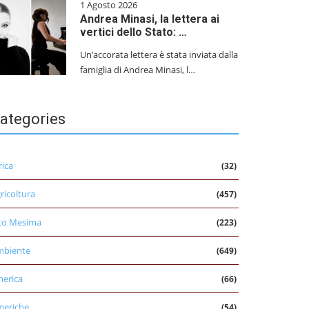
1 Agosto 2026
Andrea Minasi, la lettera ai
vertici dello Stato: …
Un’accorata lettera è stata inviata dalla
famiglia di Andrea Minasi, l…
ategories
rica
(32)
ricoltura
(457)
to Mesima
(223)
mbiente
(649)
erica
(66)
eriche
(54)