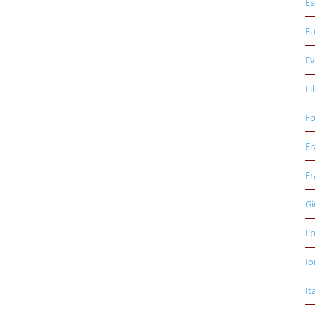
Es
E
Ev
Fi
Fo
Fr
Fr
Gi
I 
Io
It