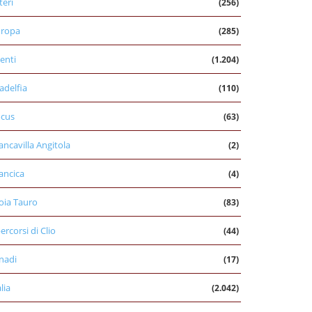
teri
(256)
uropa
(285)
enti
(1.204)
ladelfia
(110)
cus
(63)
ancavilla Angitola
(2)
ancica
(4)
oia Tauro
(83)
percorsi di Clio
(44)
nadi
(17)
alia
(2.042)