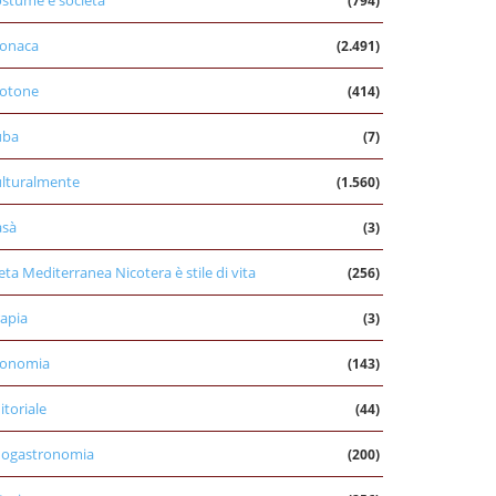
stume e società
(794)
onaca
(2.491)
otone
(414)
uba
(7)
lturalmente
(1.560)
asà
(3)
eta Mediterranea Nicotera è stile di vita
(256)
apia
(3)
conomia
(143)
itoriale
(44)
nogastronomia
(200)