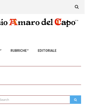
Search
for:
RUBRICHE
EDITORIALE
arch
SEARCH
: