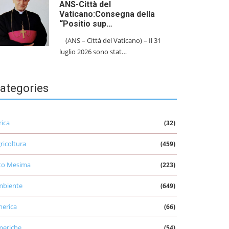
ANS-Città del
Vaticano:Consegna della
“Positio sup…
(ANS – Città del Vaticano) – Il 31
luglio 2026 sono stat…
ategories
rica
(32)
ricoltura
(459)
to Mesima
(223)
mbiente
(649)
erica
(66)
eriche
(54)