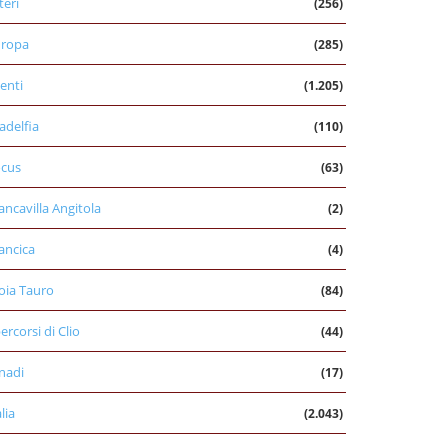
teri
(256)
uropa
(285)
enti
(1.205)
ladelfia
(110)
cus
(63)
ancavilla Angitola
(2)
ancica
(4)
oia Tauro
(84)
percorsi di Clio
(44)
nadi
(17)
alia
(2.043)