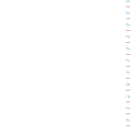
Es
E
Ev
Fi
Fo
Fr
Fr
Gi
I 
Io
It