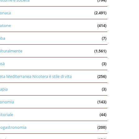
stume e società
(794)
onaca
(2.491)
otone
(414)
uba
(7)
lturalmente
(1.561)
asà
(3)
eta Mediterranea Nicotera è stile di vita
(256)
apia
(3)
conomia
(143)
itoriale
(44)
nogastronomia
(200)