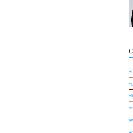
C
Af
Ag
Al
A
am
Am