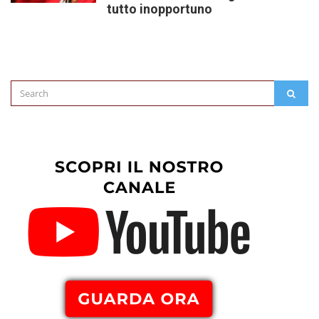
tutto inopportuno
Search
SEAR
for: