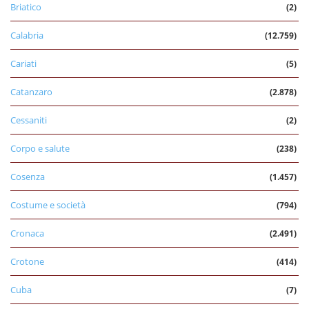
Briatico
(2)
Calabria
(12.759)
Cariati
(5)
Catanzaro
(2.878)
Cessaniti
(2)
Corpo e salute
(238)
Cosenza
(1.457)
Costume e società
(794)
Cronaca
(2.491)
Crotone
(414)
Cuba
(7)