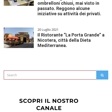
ombrelloni chiusi, mai visto in
passato. Reggono alcune
iniziative su attività dei privati.
20 Luglio 2021
Il Ristorante “La Porta Grande” a
Nicotera, città della Dieta
Mediterranea.
Search
SEAR
for: