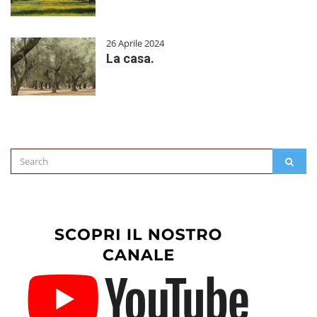
26 Aprile 2024
La casa.
Search
SEAR
for: