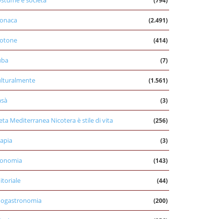
stume e società
(794)
onaca
(2.491)
otone
(414)
uba
(7)
lturalmente
(1.561)
asà
(3)
eta Mediterranea Nicotera è stile di vita
(256)
apia
(3)
conomia
(143)
itoriale
(44)
nogastronomia
(200)