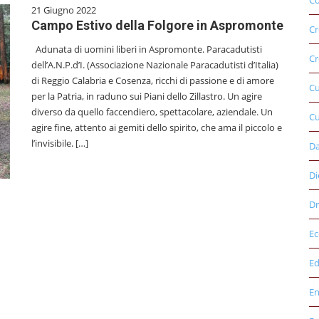
Co
21 Giugno 2022
Campo Estivo della Folgore in Aspromonte
Cr
Adunata di uomini liberi in Aspromonte. Paracadutisti
Cr
dell’A.N.P.d’I. (Associazione Nazionale Paracadutisti d’Italia)
di Reggio Calabria e Cosenza, ricchi di passione e di amore
C
per la Patria, in raduno sui Piani dello Zillastro. Un agire
diverso da quello faccendiero, spettacolare, aziendale. Un
Cu
agire fine, attento ai gemiti dello spirito, che ama il piccolo e
l’invisibile. […]
D
Di
Dr
E
Ed
E