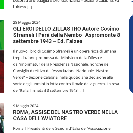
Decorati di Medaglia d’Oro Mauriziana – Sezione Calabria. Fu
l’ultima […]
28 Maggio 2024
GLI EROI DELLO ZILLASTRO Autore Cosimo
Sframeli I Parà della Nembo -Aspromonte 8
settembre 1943 – Ed. Falzea
Il nuovo libro di Cosimo Sframeli è un’opera ricca di umana
trepidazione promossa dal Ministero della Difesa e
dall’imprimatur della Presidenza Nazionale, nonché del
Consiglio direttivo dell’Associazione Nazionale “Nastro
Verde” – Sezione Calabria, nella quotidiana dedizione alla
sorte degli uomini in lotta contro il male della guerra. La resa
dell’Italia, firmata il 3 settembre 1943 […]
9 Maggio 2024
ROMA, ASSISE DEL NASTRO VERDE NELLA
CASA DELL’AVIATORE
Roma. I Presidenti delle Sezioni d’Italia dell’Associazione