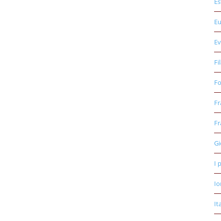
Es
E
Ev
Fi
Fo
Fr
Fr
Gi
I 
Io
It