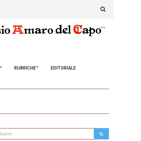
Search
for:
RUBRICHE
EDITORIALE
arch
SEARCH
: