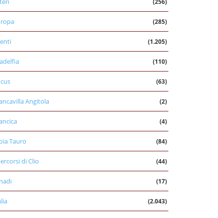
teri
(256)
uropa
(285)
enti
(1.205)
ladelfia
(110)
cus
(63)
ancavilla Angitola
(2)
ancica
(4)
oia Tauro
(84)
percorsi di Clio
(44)
nadi
(17)
alia
(2.043)