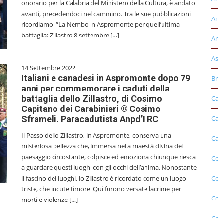
onorario per la Calabria del Ministero della Cultura, è andato
avanti, precedendoci nel cammino. Tra le sue pubblicazioni
An
ricordiamo: “La Nembo in Aspromonte per quell’ultima
battaglia: Zìllastro 8 settembre […]
Ar
As
14 Settembre 2022
Italiani e canadesi in Aspromonte dopo 79
Br
anni per commemorare i caduti della
battaglia dello Zillastro, di Cosimo
Ca
Capitano dei Carabinieri ® Cosimo
Sframeli. Paracadutista Anpd’I RC
Ca
Il Passo dello Zillastro, in Aspromonte, conserva una
Ca
misteriosa bellezza che, immersa nella maestà divina del
paesaggio circostante, colpisce ed emoziona chiunque riesca
Ce
a guardare questi luoghi con gli occhi dell’anima. Nonostante
il fascino dei luoghi, lo Zillastro è ricordato come un luogo
Co
triste, che incute timore. Qui furono versate lacrime per
C
morti e violenze […]