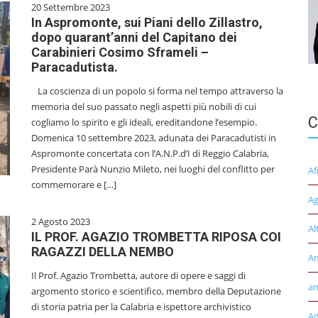
20 Settembre 2023
In Aspromonte, sui Piani dello Zillastro,
dopo quarant’anni del Capitano dei
Carabinieri Cosimo Sframeli –
Paracadutista.
La coscienza di un popolo si forma nel tempo attraverso la
memoria del suo passato negli aspetti più nobili di cui
C
cogliamo lo spirito e gli ideali, ereditandone l’esempio.
Domenica 10 settembre 2023, adunata dei Paracadutisti in
Aspromonte concertata con l’A.N.P.d’I di Reggio Calabria,
Presidente Parà Nunzio Mileto, nei luoghi del conflitto per
Af
commemorare e […]
Ag
2 Agosto 2023
Al
IL PROF. AGAZIO TROMBETTA RIPOSA COI
RAGAZZI DELLA NEMBO
A
Il Prof. Agazio Trombetta, autore di opere e saggi di
am
argomento storico e scientifico, membro della Deputazione
di storia patria per la Calabria e ispettore archivistico
Am