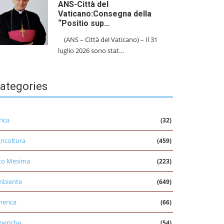
ANS-Città del
Vaticano:Consegna della
“Positio sup…
(ANS – Città del Vaticano) – Il 31
luglio 2026 sono stat…
ategories
rica
(32)
ricoltura
(459)
to Mesima
(223)
mbiente
(649)
erica
(66)
eriche
(54)