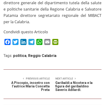
direttore generale del dipartimento tutela della salute
e politiche sanitarie della Regione Calabria e Salvatore
Patamia direttore segretariato regionale del MIBACT
per la Calabria.
Condividi questo Articolo
Facebook
Twitter
LinkedIn
Telegram
WhatsApp
Email
PrintFriendly
Tags:
politica
,
Reggio Calabria
PREVIOUS ARTICLE
NEXT ARTICLE
A Piscopio, incontro con
Garibaldi a Nicotera e la
l’autrice Maria Concetta
figura del garibaldino
Preta
Saverio Adilardi.