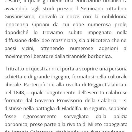
Cesare
,
il quale gli diede una educazione umanistica
avviandolo agli studi presso il Seminano cittadino.
Giovanissimo, convolò a nozze con la nobildonna
Innocenzia Cipriani da cui ebbe numerosa prole,
dopodiché lo troviamo subito impegnato nella
diffusione delle idee mazziniane, sia a Nicotera che nei
paesi vicini, ottenendo numerose adesioni al
movimento liberatore dalla tirannide borbonica.
Il ritratto di questi anni ci porta a scoprire una persona
schietta e di grande ingegno, formatosi nella culturale
liberale. Partecipò poi alla rivolta di Reggio Calabria e
nel 1848, – quale luogotenente dell’esercito calabrese
formato dal Governo Provvisorio della Calabria – si
distinse nella battaglia di Filadelfia. In seguito, sebbene
fosse rigorosamente sorvegliato dalla polizia
borbonica, prese parte alla rivolta di Mileto capeggiata