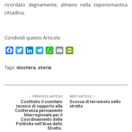
ricordato degnamente, almeno nella toponomastica
cittadina.
Condividi questo Articolo
Facebook
Twitter
LinkedIn
Telegram
WhatsApp
Email
PrintFriendly
Tags:
nicotera
,
storia
PREVIOUS ARTICLE
NEXT ARTICLE
Costituito il comitato
Scossa di terremoto nello
tecnico di supporto alla
stretto
Conferenza permanente
Interregionale per il
Coordinamento delle
Politiche nell’Area dello
Stretto.