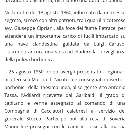
da Antonio Calcaterra
,
rischiando una dura condanna.
Nella notte del 18 agosto 1860, informato da un messo
segreto, si recò con altri patrioti, tra i quali il nicoterese
avv. Giuseppe Cipriani, alla foce del fiume Petrace, per
attendere un importante carico di fucili imbarcato su
una nave clandestina guidata da Luigi Caruso,
riuscendo ancora una volta ad eludere la sorveglianza
della polizia borbonica.
Il 26 agosto 1860, dopo avergli presentato i legionari
nicoteresi a Marina di Nicotera e consegnati i disertori
borbonici della 15esima linea, al sergente Vito Antonio
Tassa, l’Adilardi ricevette dal Garibaldi, il grado di
capitano e venne assegnato al comando di una
Compagnia di Cacciatori calabresi al servizio del
generale Stocco. Partecipò poi alla resa di Soveria
Mannelli e prosegui con le camicie rosse alla marcia