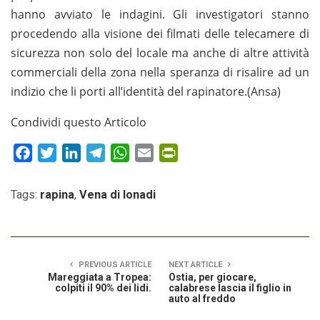
hanno avviato le indagini. Gli investigatori stanno
procedendo alla visione dei filmati delle telecamere di
sicurezza non solo del locale ma anche di altre attività
commerciali della zona nella speranza di risalire ad un
indizio che li porti all’identità del rapinatore.(Ansa)
Condividi questo Articolo
Facebook
Twitter
LinkedIn
Telegram
WhatsApp
Email
PrintFriendly
Tags:
rapina
,
Vena di Ionadi
PREVIOUS ARTICLE
NEXT ARTICLE
Mareggiata a Tropea:
Ostia, per giocare,
colpiti il 90% dei lidi.
calabrese lascia il figlio in
auto al freddo