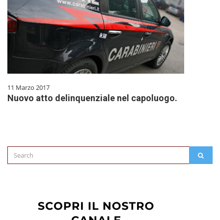
11 Marzo 2017
Nuovo atto delinquenziale nel capoluogo.
Search
SEAR
for: