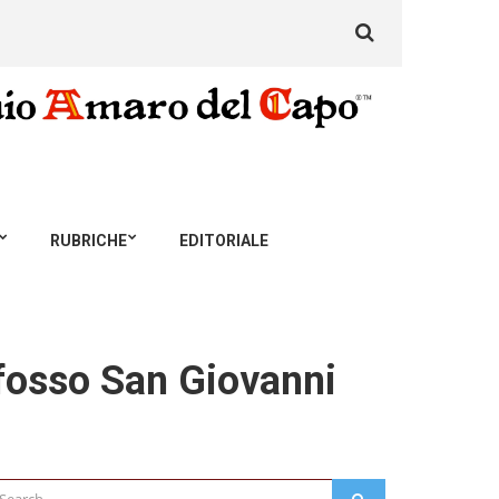
Search
for:
RUBRICHE
EDITORIALE
 fosso San Giovanni
arch
SEARCH