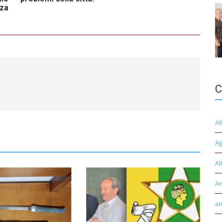
nza
C
Af
Ag
Al
A
am