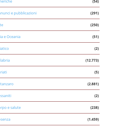
eriche
(54)
nunci e pubblicazioni
(291)
te
(250)
ia e Oceania
(51)
iatico
(2)
labria
(12.773)
riati
(5)
tanzaro
(2.881)
ssaniti
(2)
rpo e salute
(238)
osenza
(1.459)