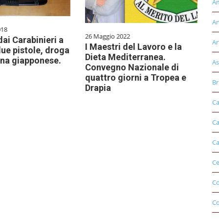
Am
An
018
26 Maggio 2022
dai Carabinieri a
Ar
I Maestri del Lavoro e la
ue pistole, droga
Dieta Mediterranea.
ana giapponese.
As
Convegno Nazionale di
quattro giorni a Tropea e
Br
Drapia
Ca
Ca
Ca
Ce
Co
C