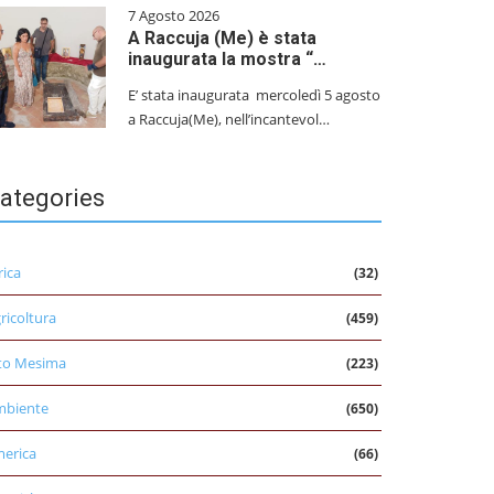
7 Agosto 2026
A Raccuja (Me) è stata
inaugurata la mostra “…
E’ stata inaugurata mercoledì 5 agosto
a Raccuja(Me), nell’incantevol…
ategories
rica
(32)
ricoltura
(459)
to Mesima
(223)
mbiente
(650)
erica
(66)