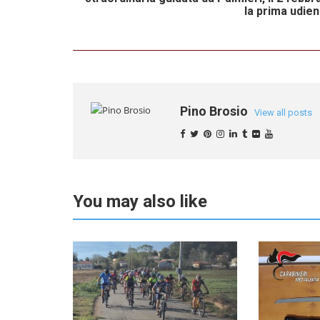
la prima udie
Pino Brosio
View all posts
You may also like