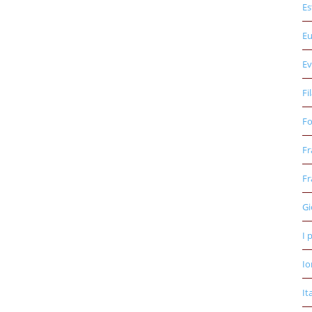
Es
E
Ev
Fi
Fo
Fr
Fr
Gi
I 
Io
It