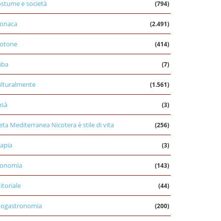
stume e società
(794)
onaca
(2.491)
otone
(414)
uba
(7)
lturalmente
(1.561)
asà
(3)
eta Mediterranea Nicotera è stile di vita
(256)
apia
(3)
conomia
(143)
itoriale
(44)
nogastronomia
(200)