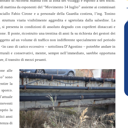
itato di Nicotera Marina con la zona dei villaggi è esposto a seri rischi.
ledì mattina da esponenti del “Movimento 14 luglio” assieme ai commissari
ciallo Fabio Cirone e a personale della Guardia costiera, l’ing. Tonino
struttura viaria visibilmente aggredita e sgretolata dalla salsedine. La
 si presenta in condizioni di assoluto degrado con copriferri distaccati e
ne. Il ponte, ricostruito una trentina di anni fa su richiesta dei gestori dei
soggetto ad un volume di traffico non indifferente specialmente nel periodo
<in caso di carico eccessivo – sottolinea D’Agostino – potrebbe andare in
rutturali e conservativi, mentre, sempre nell’immediato, sarebbe opportuna
e, il transito di mezzi pesanti.
one alle
lio” sono
ntire la
 sporco.
’attuale
terventi
roprio la
dici anni
stenza di