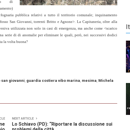
nto di
tamento)
 fognaria pubblica relativi a tutto il territorio comunale; inquinamento
 fosso San Giovanni, torrenti Britto e Agnone>. La Capitaneria, oltre alla
I
veniva utilizzata non solo in casi di emergenza, ma anche come <scarico
 serie di di anomalie per eliminare le quali, però, nei successivi dodici
sta la volta buona?
 san giovanni
,
guardia costiera vibo marina
,
mesima
,
Michela
CLE
NEXT ARTICLE
one
Lo Schiavo (PD): “Riportare la discussione sui
aio
problemi della città.