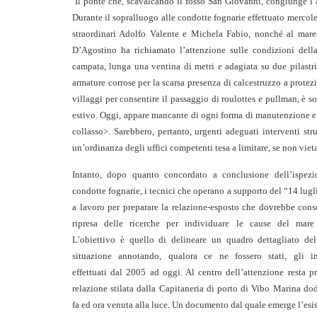
Il ponte che, scavalcando il fosso San Giovanni, congiunge l’ab
Durante
il sopralluogo alle condotte fognarie effettuato merco
straordina
ri Adolfo Valente e Michela Fabio, nonché al mares
D’Agostino ha richiamato l’attenzione sulle condizioni della 
campata, lunga una ventina di metri e adagiata su due pilastri,
armature corrose per la scarsa presenza di calcestruzzo a protezio
villaggi per consentire il passaggio di roulottes e pullman, è 
estivo. Oggi
, appare mancante di ogni forma di manutenzione e 
collasso>. Sarebbero, pertanto, urgenti adeguati interventi st
un’ordinanza degli uffici competenti tesa a limitare, se non vietar
Intanto, dopo quanto concordato a conclusione dell’ispezi
condotte fognarie, i tecnici che operano a supporto del “14 lug
a lavoro per preparare la relazione-esposto che dovrebbe conse
ripresa delle ricerche per individuare le cause del mare
L’obiettivo è quello di delineare un quadro dettagliato dell
situazione annotando, qualora ce ne fossero stati, gli in
effettuati dal 2005 ad oggi. Al centro dell’attenzione resta p
relazione stilata dalla Capitaneria di porto di Vibo Marina do
fa ed ora venuta alla luce. Un documento dal quale emerge l’esi