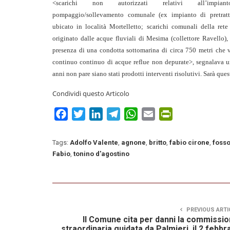
<scarichi non autorizzati relativi all’impia
pompaggio/sollevamento comunale (ex impianto di pretrat
ubicato in località Mortelletto; scarichi comunali della rete
originato dalle acque fluviali di Mesima (collettore Ravello),
presenza di una condotta sottomarina di circa 750 metri che 
continuo continuo di acque reflue non depurate>, segnalava una
anni non pare siano stati prodotti interventi risolutivi. Sarà que
Condividi questo Articolo
Facebook
Twitter
LinkedIn
Telegram
WhatsApp
Email
PrintFriendly
Tags:
Adolfo Valente
,
agnone
,
britto
,
fabio cirone
,
fosso
Fabio
,
tonino d'agostino
PREVIOUS ARTI
Il Comune cita per danni la commissi
straordinaria guidata da Palmieri, il 2 febbr