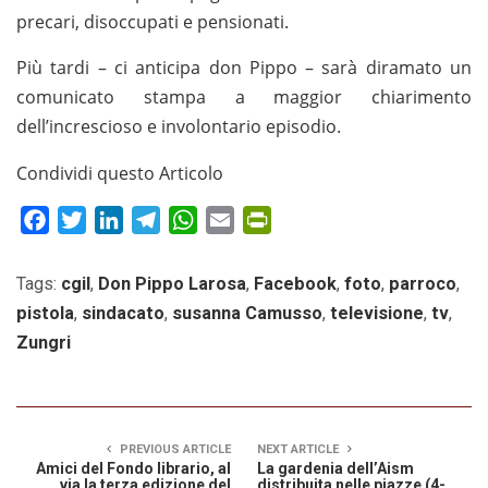
precari, disoccupati e pensionati.
Più tardi – ci anticipa don Pippo – sarà diramato un
comunicato stampa a maggior chiarimento
dell’increscioso e involontario episodio.
Condividi questo Articolo
Facebook
Twitter
LinkedIn
Telegram
WhatsApp
Email
PrintFriendly
Tags:
cgil
,
Don Pippo Larosa
,
Facebook
,
foto
,
parroco
,
pistola
,
sindacato
,
susanna Camusso
,
televisione
,
tv
,
Zungri
PREVIOUS ARTICLE
NEXT ARTICLE
Amici del Fondo librario, al
La gardenia dell’Aism
via la terza edizione del
distribuita nelle piazze (4-