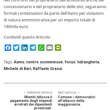
concessionario e del proprietario delle slot, seguiranno
formali contestazioni da parte dell’Aams per violazioni
di natura amministrativa per un importo totale di
140mila euro.
Condividi questo Articolo
Facebook
Twitter
LinkedIn
Telegram
WhatsApp
Email
PrintFriendly
Tags:
Aams
,
centro scommesse
,
focus 'ndrangheta
,
Michele di Bari
,
Raffaele Grassi
PREVIOUS ARTICLE
NEXT ARTICLE
Minniti sblocca il
Comune: i democratici
pagamento degli stipendi
all’attacco della
arretrati dei dipendenti
maggioranza.
provinciali.