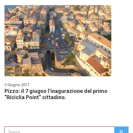
5 Giugno 2017
Pizzo: il 7 giugno l’inagurazione del primo
“Riciclia Point” cittadino.
Search
SEAR