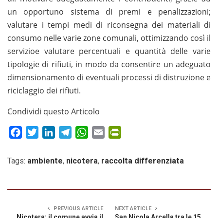
un opportuno sistema di premi e penalizzazioni;
valutare i tempi medi di riconsegna dei materiali di
consumo nelle varie zone comunali, ottimizzando così il
servizioe valutare percentuali e quantità delle varie
tipologie di rifiuti, in modo da consentire un adeguato
dimensionamento di eventuali processi di distruzione e
riciclaggio dei rifiuti.
Condividi questo Articolo
Facebook
Twitter
LinkedIn
Telegram
WhatsApp
Email
PrintFriendly
Tags:
ambiente
,
nicotera
,
raccolta differenziata
PREVIOUS ARTICLE
NEXT ARTICLE
Nicotera: il comune avvia il
San Nicola Arcella tra le 15