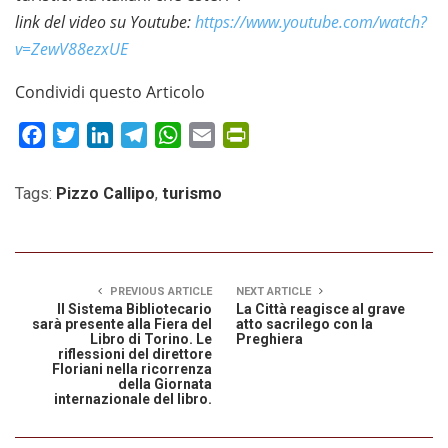
link del video su Youtube:
https://www.youtube.com/watch?
v=ZewV88ezxUE
Condividi questo Articolo
Facebook
Twitter
LinkedIn
Telegram
WhatsApp
Email
PrintFriendly
Tags:
Pizzo Callipo
,
turismo
PREVIOUS ARTICLE
NEXT ARTICLE
Il Sistema Bibliotecario
La Città reagisce al grave
sarà presente alla Fiera del
atto sacrilego con la
Libro di Torino. Le
Preghiera
riflessioni del direttore
Floriani nella ricorrenza
della Giornata
internazionale del libro.