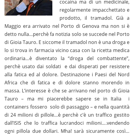
cocaina ma di un medicinale,
regolarmente impacchettato e
prodotto, il tramadol. Già a
Maggio era arrivato nel Porto di Genova ma non si è
detto nulla…perchè fa notizia solo se succede nel Porto
di Gioia Tauro. E siccome il tramadol non è una droga e
lo si trova in farmacia vicino casa con la ricetta medica
ordinaria…è diventato la “droga del combattente”,
perchè usato dai soldati e dai disperati per resistere
alla fatica ed al dolore. Destinazione i Paesi del Nord
Africa che di fatica e di dolore stanno morendo in
massa. L’interesse è che se arrivano nel porto di Gioia
Tauro – ma mi piacerebbe sapere se in Italia i
containers fossero solo di passaggio – e nella quantità
di 24 milioni di pillole…è perchè c’è un traffico gestito
dall’ISIS che lo traffica lucrandoci milioni….vendendo
ogni pillola due dollari. Mha! sarà sicuramente così…